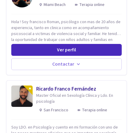
Miami Beach
Terapia online
Hola ! Soy francisco Roman, psicólogo con mas de 20 años de
experiencia, tanto en clinica como en acompañamiento
psicosocial a victimas de violencia social y familiar. He tenido
la oportunidad de trabajar con niños adultos y familias en
todos los espacios y esto me ha dado un una variedad de
Ver perfil
aprendizajes que ahora pongo a tu disposicion. En la
actualidad puedo atenderte de manera presencial y/o virtual,
de lunes a sabado. el costo de cada sesión lo acordamos en
Contactar
el primer contacto
Ricardo Franco Fernández
Master Oficial en Sexología Clínica y Ldo. En
psicología
San Francisco
Terapia online
Soy LDO. en Psicología y cuento en mi formación con uno de