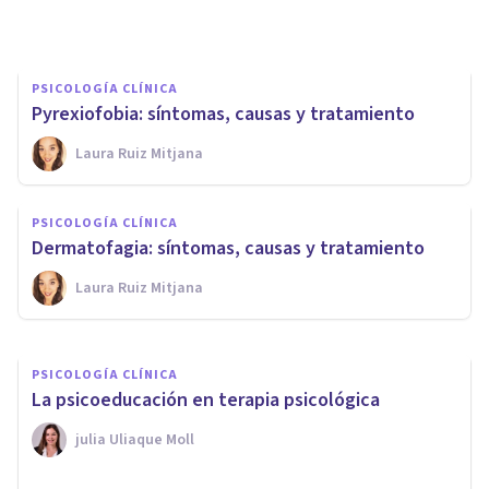
Psicoabreu
PSICOLOGÍA CLÍNICA
Pyrexiofobia: síntomas, causas y tratamiento
Laura Ruiz Mitjana
PSICOLOGÍA CLÍNICA
Ictiofobia (fobia a los peces):
PSICOLOGÍA CLÍNICA
síntomas, causas y tratamiento
Dermatofagia: síntomas, causas y tratamiento
Laura Ruiz Mitjana
Isabel Rovira Salvador
PSICOLOGÍA CLÍNICA
La psicoeducación en terapia psicológica
​julia Uliaque Moll