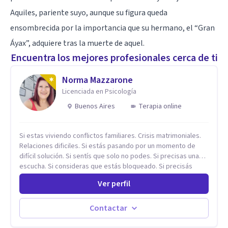
Aquiles, pariente suyo, aunque su figura queda
ensombrecida por la importancia que su hermano, el “Gran
Áyax”, adquiere tras la muerte de aquel.
Encuentra los mejores profesionales cerca de ti
Norma Mazzarone
Licenciada en Psicología
Buenos Aires
Terapia online
Si estas viviendo conflictos familiares. Crisis matrimoniales.
Relaciones dificiles. Si estás pasando por un momento de
difícil solución. Si sentís que solo no podes. Si precisas una
escucha. Si consideras que estás bloqueado. Si precisás
comprensión. Si no logras definir proyectos, objetivos,
Ver perfil
sueños, deseos. Si pensás que lo que te pasa no es tan
grave, pero podría ayudar. Si estás en adicciones y tu
intención es hacer algo con lo que te está pasando. No dudes
Contactar
en comunicarte a fin de comenzar a resolver la situación que
está generando esa angustia.