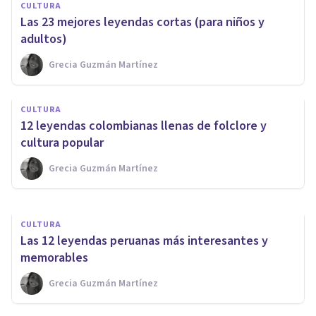
CULTURA
Las 23 mejores leyendas cortas (para niños y
adultos)
Grecia Guzmán Martínez
CULTURA
CULTURA
Las 10 leyendas romanas más
12 leyendas colombianas llenas de folclore y
importantes
cultura popular
Grecia Guzmán Martínez
Grecia Guzmán Martínez
CULTURA
Las 12 leyendas peruanas más interesantes y
memorables
Grecia Guzmán Martínez