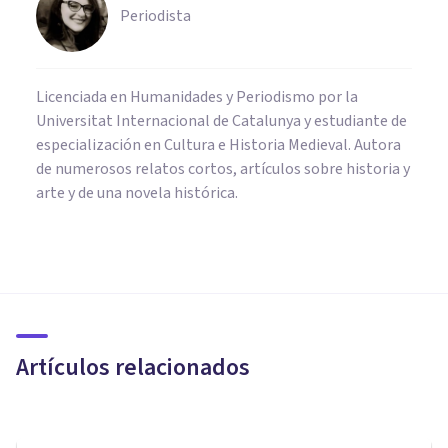
Periodista
Licenciada en Humanidades y Periodismo por la
Universitat Internacional de Catalunya y estudiante de
especialización en Cultura e Historia Medieval. Autora
de numerosos relatos cortos, artículos sobre historia y
arte y de una novela histórica.
CULTURA
10 leyendas brasileñas
basadas en la historia de sus
culturas
Artículos relacionados
Oscar Castillero Mimenza