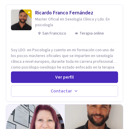
Ricardo Franco Fernández
Master Oficial en Sexología Clínica y Ldo. En
psicología
San Francisco
Terapia online
Soy LDO. en Psicología y cuento en mi formación con uno de
los pocos masteres oficiales que se imparten en sexología
clínica a nivel europeo, durante toda mi carrera profesional
como psicólogo-sexólogo he estado enfocado en la terapia
sexual desde una perspectiva multidisciplinar BIO-PSICO-
Ver perfil
SOCIAL ya que aunque las bases de mi trabajo son
psicológicas, si no se tienen en consideración otros factores
la terapia puede no funcionar al tener una visión demasiado
Contactar
simplista, excluyendo de antemano otros factores que
pueden influir. Mi intención es ayudar para conseguir una
mejora global de tu sexualidad, considerando cada caso
como algo particular e intentando adaptarme a tu situación
personal concreta. En especial mi ámbito de trabajo es la
disfunción eréctil, la eyaculación precoz y la falta de deseo