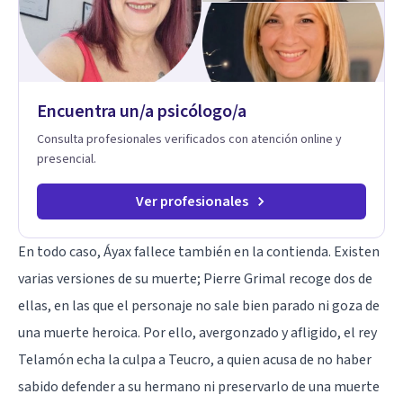
tanto en mujeres como en hombres. La sexualidad es de
enorme importancia tanto para el bienestar físico y mental
como a nivel personal para una buena autoestima y una
relación saludable de pareja.
Encuentra un/a psicólogo/a
Consulta profesionales verificados con atención online y
presencial.
Ver profesionales
En todo caso, Áyax fallece también en la contienda. Existen
varias versiones de su muerte; Pierre Grimal recoge dos de
ellas, en las que el personaje no sale bien parado ni goza de
una muerte heroica. Por ello, avergonzado y afligido, el rey
Telamón echa la culpa a Teucro, a quien acusa de no haber
sabido defender a su hermano ni preservarlo de una muerte