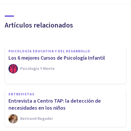
Las 5 diferencias entre un
psicólogo y un psicopedagogo
Artículos relacionados
Adrián Triglia
PSICOLOGÍA EDUCATIVA Y DEL DESARROLLO
Los 6 mejores Cursos de Psicología Infantil
Psicología Y Mente
ENTREVISTAS
Entrevista a Miriam Vaz: así es
ENTREVISTAS
el tratamiento de los
Entrevista a Centro TAP: la detección de
problemas de aprendizaje
necesidades en los niños
Bertrand Regader
Bertrand Regader