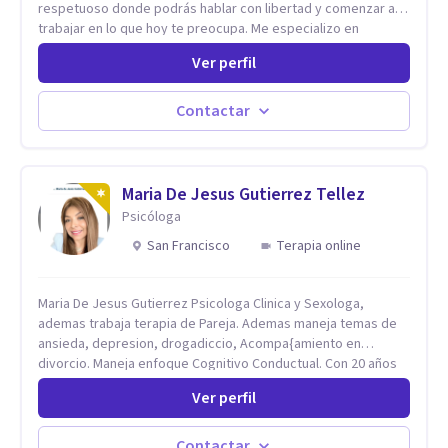
respetuoso donde podrás hablar con libertad y comenzar a
trabajar en lo que hoy te preocupa. Me especializo en
Trastornos de Ansiedad y a lo largo de mi experiencia
Ver perfil
profesional he acompañado a muchas Familias y Parejas con
distintas problemáticas como el manejo del estrés,
Autoestima, Gestión de la Ira, Depresión, Retos en la Crianza,
Contactar
Codependencia, Celos, entre otros. Cuento con más de 12
años de experiencia en el área de la Salud mental y he
trabajado en distintos contextos clínicos con niños,
Adolescentes y Adultos
Maria De Jesus Gutierrez Tellez
Psicóloga
San Francisco
Terapia online
Maria De Jesus Gutierrez Psicologa Clinica y Sexologa,
ademas trabaja terapia de Pareja. Ademas maneja temas de
ansieda, depresion, drogadiccio, Acompa{amiento en
divorcio. Maneja enfoque Cognitivo Conductual. Con 20 años
de experiencia, constantemente capacitandose en las
Ver perfil
diferntes areas de la Salud Mental.
Contactar