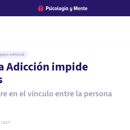
uipo editorial
la Adicción impide
s
ere en el vínculo entre la persona
1
CEST