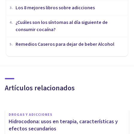
Los 8 mejores libros sobre adicciones
3
.
¿Cuáles son los síntomas al día siguiente de
4
.
consumir cocaína?
Remedios Caseros para dejar de beber Alcohol
5
.
DROGAS Y ADICCIONES
Tipos de drogas: conoce sus
características y efectos
Artículos relacionados
Juan Armando Corbin
DROGAS Y ADICCIONES
Hidrocodona: usos en terapia, características y
efectos secundarios