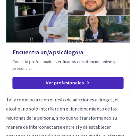
Individual, de Pareja y Familiar: Trabajamos contigo y tus
seres queridos para fortalecer las relaciones y mejorar la
dinámica familiar. Evaluaciones Psicológicas y Terapias
Especializadas: Terapia cognitivo-conductual Terapia de
apoyo Terapia psicodinámica Terapia enfocada en la solución
Terapia de exposición Terapia de juego para niños
Tratamiento de Traumas y Trastornos de Estrés
Postraumático: Ofrecemos apoyo psicológico para ayudarte
Encuentra un/a psicólogo/a
a superar experiencias traumáticas y mejorar tu calidad de
vida. Tratamiento de Adicciones.
Consulta profesionales verificados con atención online y
presencial.
Ver profesionales
Tal y como ocurre en el resto de adicciones a drogas, el
alcohol no solo interfiere en el funcionamiento de las
neuronas de la persona, sino que va transformando su
manera de interconectarse entre sí y de establecer