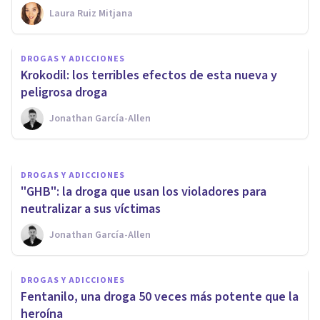
Laura Ruiz Mitjana
DROGAS Y ADICCIONES
¿Qué es la 'Muerte Gris' y
DROGAS Y ADICCIONES
cuáles son los efectos de esta
Krokodil: los terribles efectos de esta nueva y
droga?
peligrosa droga
Jonathan García-Allen
Clínicas Cita
DROGAS Y ADICCIONES
"GHB": la droga que usan los violadores para
neutralizar a sus víctimas
Jonathan García-Allen
DROGAS Y ADICCIONES
Fentanilo, una droga 50 veces más potente que la
heroína