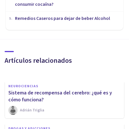
consumir cocaína?
Remedios Caseros para dejar de beber Alcohol
5
.
DROGAS Y ADICCIONES
Nicotina: qué es,
características y cómo afecta a
nuestro organismo
Artículos relacionados
Samuel Antonio Sánchez Amador
NEUROCIENCIAS
Sistema de recompensa del cerebro: ¿qué es y
cómo funciona?
Adrián Triglia
DROGAS Y ADICCIONES
"GHB": la droga que usan los
DROGAS Y ADICCIONES