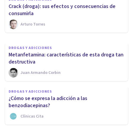
violadores para neutralizar a
Crack (droga): sus efectos y consecuencias de
sus víctimas
consumirla
Arturo Torres
Jonathan García-Allen
DROGAS Y ADICCIONES
Metanfetamina: características de esta droga tan
destructiva
Juan Armando Corbin
DROGAS Y ADICCIONES
¿Cómo se expresa la adicción a las
benzodiacepinas?
Clínicas Cita