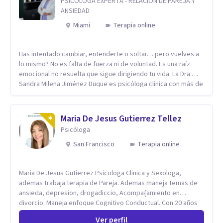
PSICÓLOGA EXPERTA - RELACION DE PAREJA Y
ANSIEDAD
Miami
Terapia online
Has intentado cambiar, entenderte o soltar… pero vuelves a
lo mismo? No es falta de fuerza ni de voluntad. Es una raíz
emocional no resuelta que sigue dirigiendo tu vida. La Dra.
Sandra Milena Jiménez Duque es psicóloga clínica con más de
10 años de experiencia, reconocida como una de las
profesionales más destacadas en el abordaje profundo de la
ansiedad, la baja autoestima, la dependencia emocional y los
Maria De Jesus Gutierrez Tellez
conflictos de pareja. Ha trabajado con pacientes en
Psicóloga
diferentes países, acompañando procesos complejos. Su
enfoque terapéutico se diferencia por una premisa clara: no
San Francisco
Terapia online
trabaja el síntoma, trabaja la raíz que lo origina. Su
metodología interviene en tres niveles: regulación del
Maria De Jesus Gutierrez Psicologa Clinica y Sexologa,
sistema emocional, reprocesamiento de heridas de la
ademas trabaja terapia de Pareja. Ademas maneja temas de
infancia y reestructuración cognitiva profunda, permitiendo
ansieda, depresion, drogadiccio, Acompa{amiento en
transformar patrones, emociones y decisiones desde su
divorcio. Maneja enfoque Cognitivo Conductual. Con 20 años
origen. Si buscas un proceso superficial, este no es el lugar.
de experiencia, constantemente capacitandose en las
Pero si estás listo(a) para comprender, sanar y transformar la
Ver perfil