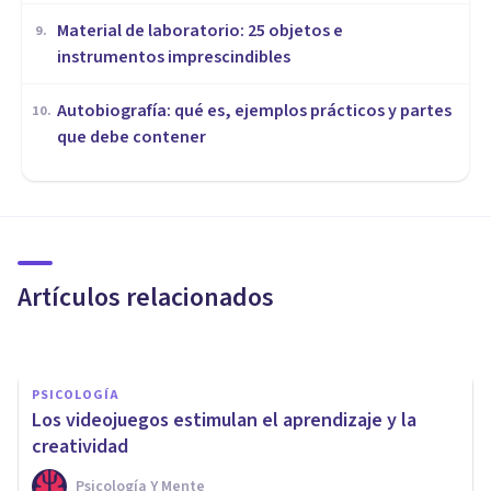
Material de laboratorio: 25 objetos e
9
.
instrumentos imprescindibles
Autobiografía: qué es, ejemplos prácticos y partes
10
.
que debe contener
MISCELÁNEA
Las 10 mejores webs de cursos
online
Artículos relacionados
Juan Armando Corbin
PSICOLOGÍA
​Los videojuegos estimulan el aprendizaje y la
creatividad
Psicología Y Mente