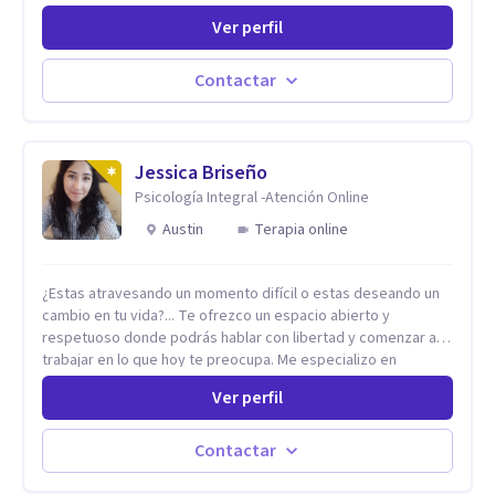
interesan los procesos de cambio conductual por los que una
Ver perfil
persona pueda alcanzar sus objetivos, transitando,
aceptando y modificando sus patrones cognitivos y
emocionales. Abordo patologías específicas como trastornos
Contactar
de ansiedad y del ánimo, y también crisis vitales y procesos
de crecimiento personal.
Jessica Briseño
Psicología Integral -Atención Online
Austin
Terapia online
¿Estas atravesando un momento difícil o estas deseando un
cambio en tu vida?... Te ofrezco un espacio abierto y
respetuoso donde podrás hablar con libertad y comenzar a
trabajar en lo que hoy te preocupa. Me especializo en
Trastornos de Ansiedad y a lo largo de mi experiencia
Ver perfil
profesional he acompañado a muchas Familias y Parejas con
distintas problemáticas como el manejo del estrés,
Autoestima, Gestión de la Ira, Depresión, Retos en la Crianza,
Contactar
Codependencia, Celos, entre otros. Cuento con más de 12
años de experiencia en el área de la Salud mental y he