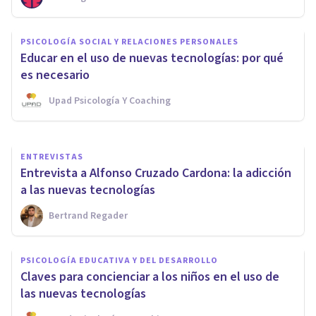
MISCELÁNEA
PSICOLOGÍA SOCIAL Y RELACIONES PERSONALES
​Los 20 mejores webs para
Educar en el uso de nuevas tecnologías: por qué
aprender cosas nuevas
es necesario
Upad Psicología Y Coaching
Juan Armando Corbin
ENTREVISTAS
Entrevista a Alfonso Cruzado Cardona: la adicción
a las nuevas tecnologías
Bertrand Regader
PSICOLOGÍA EDUCATIVA Y DEL DESARROLLO
Claves para concienciar a los niños en el uso de
las nuevas tecnologías