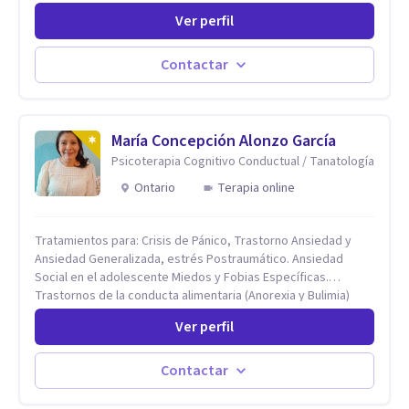
trabajado en reconocidas instituciones como el Hospital
Ver perfil
Psiquiátrico San Rafael, Instituto Psiquiátrico MENDAO, San
Bernardino, Hospital Psiquiátrico Infantil y el Centro de
Integración Juvenil. Además, tuve el privilegio de colaborar
Contactar
en comunidades como Olivar del Conde y Xochimilco, lo que
me permitió conocer diversas realidades y necesidades.
María Concepción Alonzo García
Psicoterapia Cognitivo Conductual / Tanatología
Ontario
Terapia online
Tratamientos para: Crisis de Pánico, Trastorno Ansiedad y
Ansiedad Generalizada, estrés Postraumático. Ansiedad
Social en el adolescente Miedos y Fobias Específicas.
Trastornos de la conducta alimentaria (Anorexia y Bulimia)
Modificación conductas no deseadas. Impulsividad,
Ver perfil
conductas obsesivas, compulsividad. Trastorno obsesivo
compulsivo. Tratamiento Eficaz para la Depresión (AC)
Evaluación, contención e intervención en riesgo Suicida
Contactar
Conductas autolesivas en el adolescente. Problemas con el
consumo de alcohol y sustancias. Tratamiento del Estrés.