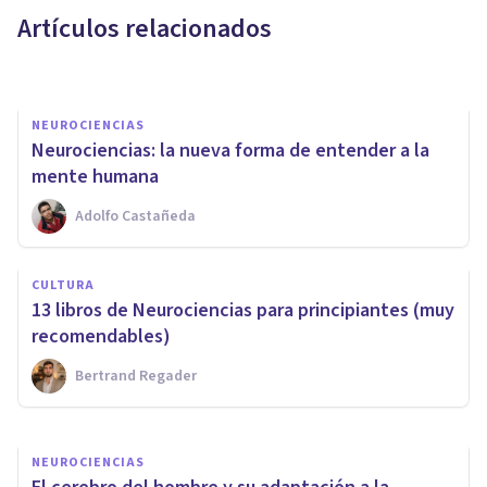
Artículos relacionados
Unai Aso Poza
NEUROCIENCIAS
Neurociencias: la nueva forma de entender a la
mente humana
Adolfo Castañeda
CULTURA
CULTURA
​20 libros de Neurología para
13 libros de Neurociencias para principiantes (muy
estudiantes y curiosos
recomendables)
Bertrand Regader
Oscar Castillero Mimenza
NEUROCIENCIAS