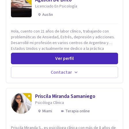
Licenciado En Psicología
Austin
Hola, cuento con 21 años de labor clínico, trabajando con
problemáticas de Ansiedad, Estrés, depresión y adicciones.
Desarrollé mi profesión en varios centros de Argentina y
Estados Unidos y actualmente me dedico a la práctica
privada. Utilizo terapias cognitivas conductuales basadas en
Ver perfil
evidencia científica con comprobados resultados. Los
objetivos terapéuticos están centrados en brindar
herramientas concretas para el cambio, que permitan
Contactar
desarrollar nuevas habilidades y estrategias basadas en la
salud y calidad de vida.
Priscila Miranda Samaniego
Psicóloga Clínica
Miami
Terapia online
Priscila Miranda S., es psicóloga clínica con más de 8 años de