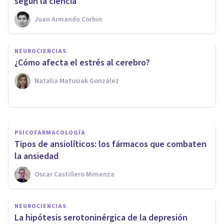
según la ciencia
Juan Armando Corbin
NEUROCIENCIAS
NEUROCIENCIAS
Adrenalina, la hormona que
¿Cómo afecta el estrés al cerebro?
nos activa
Natalia Matusiak González
Arturo Torres
PSICOFARMACOLOGÍA
​Tipos de ansiolíticos: los fármacos que combaten
la ansiedad
Oscar Castillero Mimenza
NEUROCIENCIAS
La hipótesis serotoninérgica de la depresión