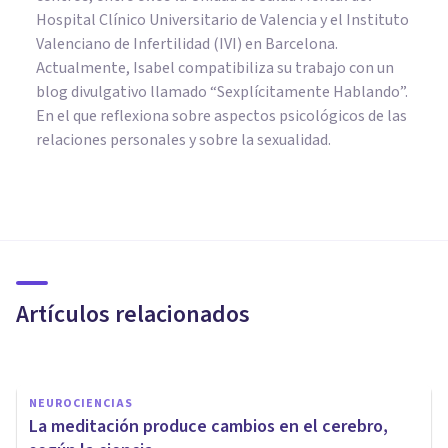
Hospital Clínico Universitario de Valencia y el Instituto
Valenciano de Infertilidad (IVI) en Barcelona.
Actualmente, Isabel compatibiliza su trabajo con un
blog divulgativo llamado “Sexplícitamente Hablando”.
En el que reflexiona sobre aspectos psicológicos de las
relaciones personales y sobre la sexualidad.
NEUROCIENCIAS
Así es el diálogo químico entre
tu cerebro y tu estómago
Artículos relacionados
Oscar Castillero Mimenza
NEUROCIENCIAS
La meditación produce cambios en el cerebro,