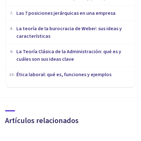
Las 7 posiciones jerárquicas en una empresa
7
.
La teoría de la burocracia de Weber: sus ideas y
8
.
características
La Teoría Clásica de la Administración: qué es y
9
.
cuáles son sus ideas clave
Ética laboral: qué es, funciones y ejemplos
10
.
ORGANIZACIONES, RECURSOS HUMANOS Y MARKETING
Los 9 mejores Másters de
Recursos Humanos
Artículos relacionados
Psicología Y Mente