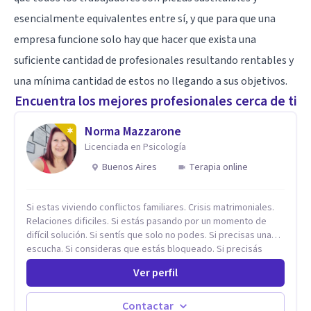
esencialmente equivalentes entre sí, y que para que una
empresa funcione solo hay que hacer que exista una
suficiente cantidad de profesionales resultando rentables y
una mínima cantidad de estos no llegando a sus objetivos.
Encuentra los mejores profesionales cerca de ti
Norma Mazzarone
Licenciada en Psicología
Buenos Aires
Terapia online
Si estas viviendo conflictos familiares. Crisis matrimoniales.
Relaciones dificiles. Si estás pasando por un momento de
difícil solución. Si sentís que solo no podes. Si precisas una
escucha. Si consideras que estás bloqueado. Si precisás
comprensión. Si no logras definir proyectos, objetivos,
Ver perfil
sueños, deseos. Si pensás que lo que te pasa no es tan
grave, pero podría ayudar. Si estás en adicciones y tu
intención es hacer algo con lo que te está pasando. No dudes
Contactar