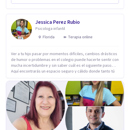
en comunicarte a fin de comenzar a resolver la situación que
está generando esa angustia.
Jessica Perez Rubio
Psicologa infantil
Florida
Terapia online
Ver a tu hijo pasar por momentos difíciles, cambios drásticos
de humor o problemas en el colegio puede hacerte sentir con
mucha incertidumbre y sin saber cuál es el siguiente paso.
Aquí encontrarás un espacio seguro y cálido donde tanto tú
como tus hijos se sentirán realmente escuchados,
comprendidos y apoyados para recuperar la tranquilidad en
casa. Me especializo en guiar a familias a través de
herramientas prácticas y dinámicas adaptadas a la edad de
cada menor, dejando de lado las etiquetas y los tecnicismos.
Mi forma de trabajar se centra en entender las emociones
que hay detrás del comportamiento, ayudándoles a
desarrollar la confianza necesaria para superar sus retos y
fortaleciendo la comunicación entre ustedes. Acompaño a
niños y adolescentes que están lidiando con la ansiedad, la