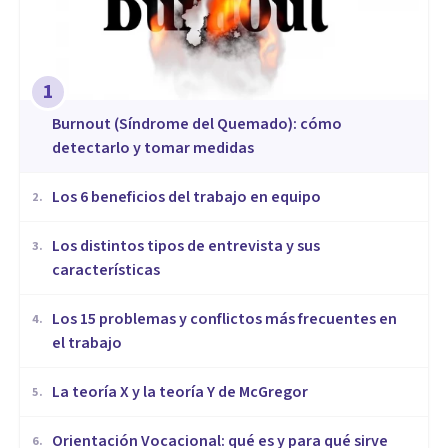
1
Burnout (Síndrome del Quemado): cómo
detectarlo y tomar medidas
​Los 6 beneficios del trabajo en equipo
2
.
​Los distintos tipos de entrevista y sus
3
.
características
​Los 15 problemas y conflictos más frecuentes en
4
.
el trabajo
La teoría X y la teoría Y de McGregor
5
.
Orientación Vocacional: qué es y para qué sirve
6
.