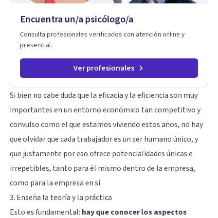
timidez, la rebeldía o dificultades escolares, así como a
Encuentra un/a psicólogo/a
padres que buscan orientación y pautas claras para educar
sin perder la paciencia ni el control. Si estás listo para dar el
Consulta profesionales verificados con atención online y
primer paso hacia una convivencia familiar más armoniosa,
presencial.
agenda tu sesión y empecemos a trabajar juntos.
Ver profesionales
Si bien no cabe duda que la eficacia y la eficiencia son muy
importantes en un entorno económico tan competitivo y
convulso como el que estamos viviendo estos años, no hay
que olvidar que cada trabajador es un ser humano único, y
que justamente por eso ofrece potencialidades únicas e
irrepetibles, tanto para él mismo dentro de la empresa,
como para la empresa en sí.
3. Enseña la teoría y la práctica
Esto es fundamental:
hay que conocer los aspectos