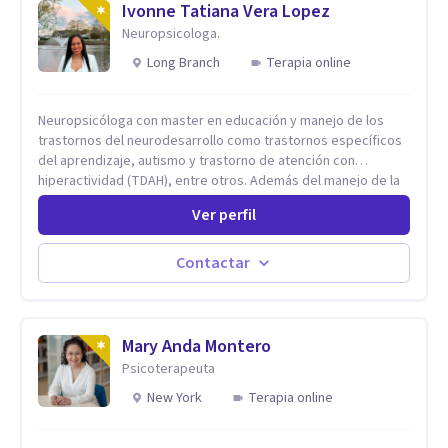
Ivonne Tatiana Vera Lopez
Neuropsicologa.
Long Branch
Terapia online
Neuropsicóloga con master en educación y manejo de los
trastornos del neurodesarrollo como trastornos específicos
del aprendizaje, autismo y trastorno de atención con
hiperactividad (TDAH), entre otros. Además del manejo de la
depresión, ansiedad y demás conflictos de la dimensión
Ver perfil
Psicológica. Más allá de dar herramientas o aplicar cualquier
tipo de terapia para mi lo más importante es el individuo,
trabajo no solo con mis pacientes sino con todo su entorno,
Contactar
núcleo familiar, social, académico. El arte de conocernos, de
conectar, de comprender que somos uno reflejo del otro, nos
permite entrar más profundo logrando la sanidad desde la
raíz llevándonos a crear nuevas conexiones cerebrales,
Mary Anda Montero
espirituales, emocionales y físicas. Cada proceso es
Psicoterapeuta
individual y cada situación por la que se consulta nunca será
New York
Terapia online
un problema sino una oportunidad para volver a empezar
desde otro punto de partida.