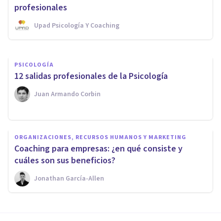
el ámbito laboral?
profesionales
Upad Psicología Y Coaching
Escuela Europea De Coaching
PSICOLOGÍA
​12 salidas profesionales de la Psicología
Juan Armando Corbin
ORGANIZACIONES, RECURSOS HUMANOS Y MARKETING
Coaching para empresas: ¿en qué consiste y
cuáles son sus beneficios?
Jonathan García-Allen