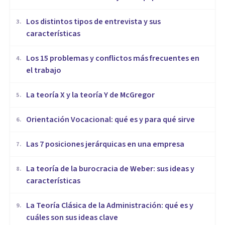
​Los distintos tipos de entrevista y sus
3
.
características
​Los 15 problemas y conflictos más frecuentes en
4
.
el trabajo
La teoría X y la teoría Y de McGregor
5
.
Orientación Vocacional: qué es y para qué sirve
6
.
Las 7 posiciones jerárquicas en una empresa
7
.
La teoría de la burocracia de Weber: sus ideas y
8
.
características
La Teoría Clásica de la Administración: qué es y
9
.
cuáles son sus ideas clave