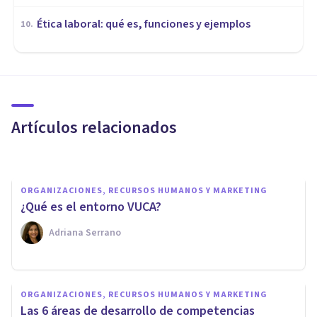
Ética laboral: qué es, funciones y ejemplos
10
.
ORGANIZACIONES, RECURSOS HUMANOS Y MARKETING
La gestión del estrés laboral en
profesiones de alta tensión
Artículos relacionados
Upad Psicología Y Coaching
ORGANIZACIONES, RECURSOS HUMANOS Y MARKETING
¿Qué es el entorno VUCA?
Adriana Serrano
ORGANIZACIONES, RECURSOS HUMANOS Y MARKETING
ORGANIZACIONES, RECURSOS HUMANOS Y MARKETING
¿Cómo desarrollar soft skills en
Las 6 áreas de desarrollo de competencias