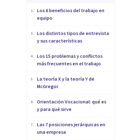
​Los 6 beneficios del trabajo en
2
.
equipo
​Los distintos tipos de entrevista
3
.
y sus características
​Los 15 problemas y conflictos
4
.
más frecuentes en el trabajo
La teoría X y la teoría Y de
5
.
McGregor
Orientación Vocacional: qué es
6
.
y para qué sirve
Las 7 posiciones jerárquicas en
7
.
una empresa