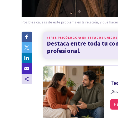
Posibles causas de este problema en la relación, y qué hacer
¿ERES PSICÓLOGO/A EN
ESTADOS UNIDOS
Destaca entre toda tu c
profesional.
Te
¿Goz
Ha