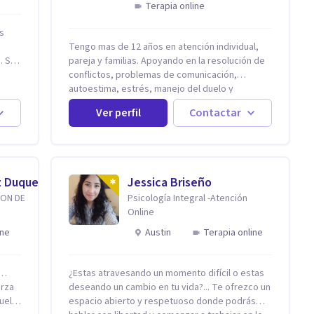
Terapia online
is
s
Tengo mas de 12 años en atención individual,
 Si
pareja y familias. Apoyando en la resolución de
conflictos, problemas de comunicación,
o. Si
autoestima, estrés, manejo del duelo y
personas con ansiedad y depresión, así como
Ver perfil
Contactar
problemas de conducta y comportamiento.
 pero
Desarrollo de personas maximizando su
potencial y elevando su desempeño.
Estableciendo metas a corto y largo plazo, es
vital para la vida de cada uno tener su propia
z Duque
Jessica Briseño
vision.
ION DE
Psicología Integral -Atención
Online
ine
Austin
Terapia online
r…
¿Estas atravesando un momento difícil o estas
erza
deseando un cambio en tu vida?... Te ofrezco un
uelta
espacio abierto y respetuoso donde podrás