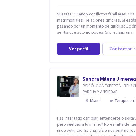
Si estas viviendo conflictos familiares. Cris
matrimoniales. Relaciones dificiles. Si está
pasando por un momento de difícil solución.
sentís que solo no podes. Si precisas una
escucha. Si consideras que estás bloquead
precisás comprensión. Si no logras definir
Ver perfil
Contactar
proyectos, objetivos, sueños, deseos. Si
pensás que lo que te pasa no es tan grave,
podría ayudar. Si estás en adicciones y tu
intención es hacer algo con lo que te está
pasando. No dudes en comunicarte a fin de
Sandra Milena Jimene
comenzar a resolver la situación que está
PSICÓLOGA EXPERTA - RELAC
generando esa angustia.
PAREJA Y ANSIEDAD
Miami
Terapia onl
Has intentado cambiar, entenderte o solta
pero vuelves a lo mismo? No es falta de fu
ni de voluntad. Es una raíz emocional no res