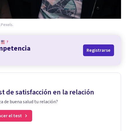
.
Pexels.
?
ompetencia
Registrarse
st de satisfacción en la relación
a de buena salud tu relación?
cer el test