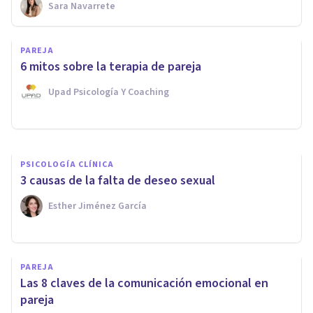
Sara Navarrete
PAREJA
PAREJA
¿Son más infieles los hombres
6 mitos sobre la terapia de pareja
o las mujeres?
Upad Psicología Y Coaching
Xavier Molina
PSICOLOGÍA CLÍNICA
3 causas de la falta de deseo sexual
Esther Jiménez García
PAREJA
Las 8 claves de la comunicación emocional en
pareja