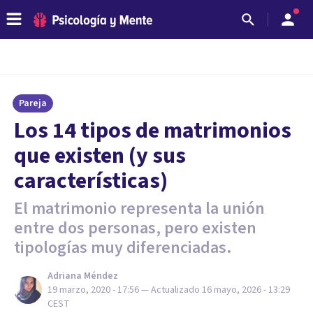
Pareja
Los 14 tipos de matrimonios
que existen (y sus
características)
El matrimonio representa la unión
entre dos personas, pero existen
tipologías muy diferenciadas.
Adriana Méndez
19 marzo, 2020 - 17:56
— Actualizado
16 mayo, 2026 - 13:29
CEST