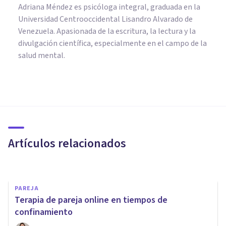
Adriana Méndez es psicóloga integral, graduada en la
Universidad Centrooccidental Lisandro Alvarado de
Venezuela. Apasionada de la escritura, la lectura y la
divulgación científica, especialmente en el campo de la
salud mental.
PAREJA
¿Tu relación de pareja es
problemática? Los detalles
cuentan
Artículos relacionados
Ana Romero Gómez
PAREJA
Terapia de pareja online en tiempos de
confinamiento