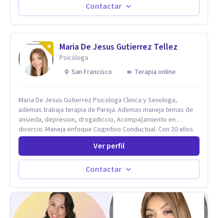
nuestros diarios sucesos es el detonator que nos lleva al
Contactar
resultado de efectos impactantes que se nos quedaran
memorables. Ayudar a otros seres humanos a disfrutar de la
hermosa vida que hay, es mi placer y deleite ya que ser FELIZ
es derecho de toda la GENTE.
Maria De Jesus Gutierrez Tellez
Psicóloga
San Francisco
Terapia online
Maria De Jesus Gutierrez Psicologa Clinica y Sexologa,
ademas trabaja terapia de Pareja. Ademas maneja temas de
ansieda, depresion, drogadiccio, Acompa{amiento en
divorcio. Maneja enfoque Cognitivo Conductual. Con 20 años
de experiencia, constantemente capacitandose en las
Ver perfil
diferntes areas de la Salud Mental.
Contactar