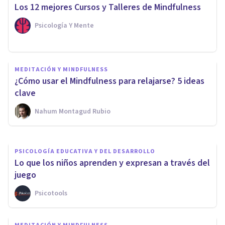
​Los 12 mejores Cursos y Talleres de Mindfulness
Psicología Y Mente
PSICOLOGÍA
MEDITACIÓN Y MINDFULNESS
¿Por qué es importante la
¿Cómo usar el Mindfulness para relajarse? 5 ideas
Psicología?
clave
Nahum Montagud Rubio
Arturo Torres
PSICOLOGÍA EDUCATIVA Y DEL DESARROLLO
Lo que los niños aprenden y expresan a través del
juego
Psicotools