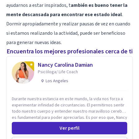
ayudarnos a estar inspirados, t
ambién es bueno tener la
mente descansada para encontrar ese estado ideal
.
Dormir apropiadamente y realizar pausas de vez en cuando
si estamos realizando la actividad, puede ser beneficioso
para generar nuevas ideas.
Encuentra los mejores profesionales cerca de ti
Nancy Carolina Damian
Psicóloga/ Life Coach
Los Angeles
Durante nuestra estancia en este mundo, la vida nos forza a
experimentar infinidad de circuntancias. El permitirnos sentir
todo nuestro cuerpo y entender nuestro maravilloso cerebro,
es fundamental para poder apreciarlas. Es por eso que, Nancy
Damian esta dispuesta a brindarte una mano amiga atravez de
Ver perfil
herramientas fundamentales para crecer y fortalecer tu
mente, alma y SER. El cómo percibimos y manejamos