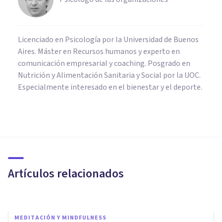
Licenciado en Psicología por la Universidad de Buenos
Aires. Máster en Recursos humanos y experto en
comunicación empresarial y coaching. Posgrado en
Nutrición y Alimentación Sanitaria y Social por la UOC.
Especialmente interesado en el bienestar y el deporte.
MEDITACIÓN Y MINDFULNESS
Los 6 mejores Cursos de
Mindfulness en Las Palmas de
Gran Canaria
Artículos relacionados
César Juárez
MEDITACIÓN Y MINDFULNESS