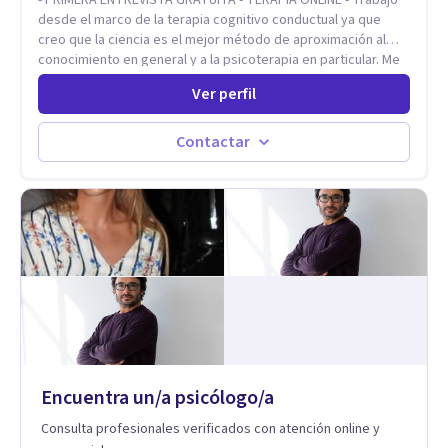
desde el marco de la terapia cognitivo conductual ya que
creo que la ciencia es el mejor método de aproximación al
conocimiento en general y a la psicoterapia en particular. Me
interesan los procesos de cambio conductual por los que una
Ver perfil
persona pueda alcanzar sus objetivos, transitando,
aceptando y modificando sus patrones cognitivos y
emocionales. Abordo patologías específicas como trastornos
Contactar
de ansiedad y del ánimo, y también crisis vitales y procesos
de crecimiento personal.
Encuentra un/a psicólogo/a
Consulta profesionales verificados con atención online y