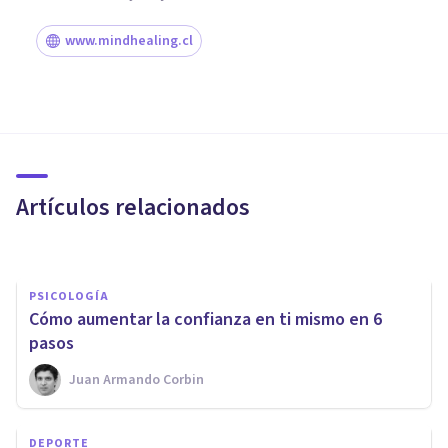
www.mindhealing.cl
PSICOLOGÍA
​El Modelo Transteórico del
Cambio de Prochaska y
Diclemente
Artículos relacionados
Jonathan García-Allen
PSICOLOGÍA
​Cómo aumentar la confianza en ti mismo en 6
pasos
Juan Armando Corbin
ENTREVISTAS
DEPORTE