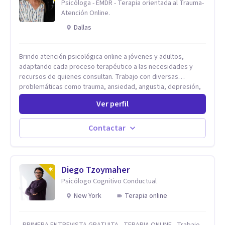
Psicóloga - EMDR - Terapia orientada al Trauma-
Atención Online.
Dallas
Brindo atención psicológica online a jóvenes y adultos,
adaptando cada proceso terapéutico a las necesidades y
recursos de quienes consultan. Trabajo con diversas
problemáticas como trauma, ansiedad, angustia, depresión,
estrés, violencias, abuso sexual y procesos migratorios,
Ver perfil
entre otros. Ofrezco un espacio seguro, de escucha activa y
contención, comprometido con tu bienestar emocional y con
un enfoque centrado en el autoconocimiento y el aprendizaje
Contactar
mutuo. Mi manera de trabajar se enfoca principalmente en los
conflictos y malestares que emergen en el presente,
estableciendo objetivos graduales y flexibles, de acuerdo a
tu ritmo y posibilidades.
Diego Tzoymaher
Psicólogo Cognitivo Conductual
New York
Terapia online
- PRIMERA ENTREVISTA GRATUITA - TERAPIA ONLINE - Trabajo