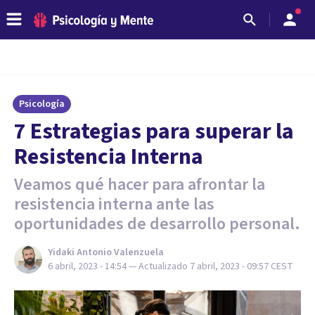
Psicología
7 Estrategias para superar la
Resistencia Interna
Veamos qué hacer para afrontar la
resistencia interna ante las
oportunidades de desarrollo personal.
Yidaki Antonio Valenzuela
6 abril, 2023 - 14:54
— Actualizado
7 abril, 2023 - 09:57
CEST