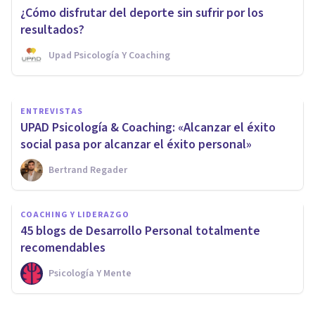
Entrevista a Fernando Callejo:
¿Cómo disfrutar del deporte sin sufrir por los
sobre el reto del estrés laboral
resultados?
Upad Psicología Y Coaching
Psicología Y Mente
ENTREVISTAS
UPAD Psicología & Coaching: «Alcanzar el éxito
social pasa por alcanzar el éxito personal»
Bertrand Regader
COACHING Y LIDERAZGO
45 blogs de Desarrollo Personal totalmente
recomendables
Psicología Y Mente