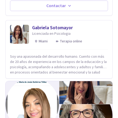
Contactar
Gabriela Sotomayor
Licenciada en Psicologia
Miami
Terapia online
Soy una apasionada del desarrollo humano. Cuento con más
de 20 años de experiencia en los campos de la educación y la
psicología, acompañando a adolescentes y adultos y familias
en procesos orientados al bienestar emocional y la salud
mental. Mi visión es contribuir, a través de mi trabajo, a que
las personas accedan a una vida más digna, plena y con
sentido. Considero que esto es posible cuando
desarrollamos una mayor conciencia de nuestro mundo
interior y de la manera en que nuestras experiencias influyen
en nuestra forma de sentir, pensar y relacionarnos. Mi misión
es ofrecer un espacio de acompañamiento en salud mental
basado en la comprensión, la compasión y el respeto por el