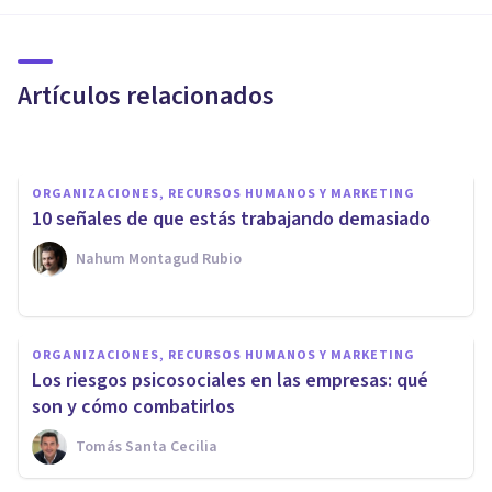
importantes para trabajar o
emprender
Artículos relacionados
Rubén Camacho
ORGANIZACIONES, RECURSOS HUMANOS Y MARKETING
10 señales de que estás trabajando demasiado
Nahum Montagud Rubio
PSICOLOGÍA CLÍNICA
ORGANIZACIONES, RECURSOS HUMANOS Y MARKETING
​Workaholic: causas y síntomas
Los riesgos psicosociales en las empresas: qué
de la adicción al trabajo
son y cómo combatirlos
Tomás Santa Cecilia
Natalia Montoya Nasser