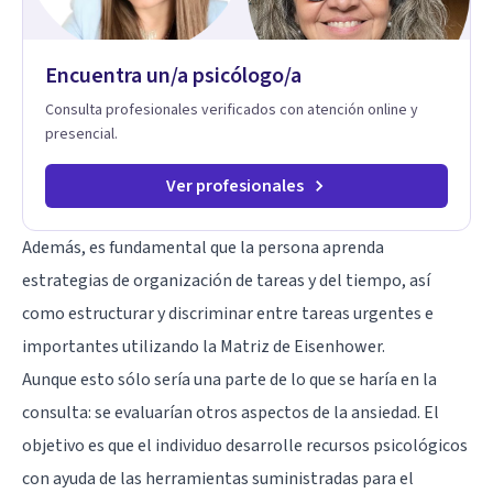
ritmo de cada persona. Integro conocimientos y herramientas
de la psicología con un enfoque informado en trauma para
ayudar a mis clientes a comprender sus conflictos internos,
Encuentra un/a psicólogo/a
fortalecer sus recursos personales, desarrollar nuevas
estrategias de afrontamiento y avanzar con mayor claridad,
Consulta profesionales verificados con atención online y
resiliencia y bienestar. Creo profundamente en la
presencial.
autoconciencia como un camino fundamental para la
transformación personal y para construir una vida más
auténtica y significativa.
Ver profesionales
Además, es fundamental que la persona aprenda
estrategias de organización de tareas y del tiempo, así
como estructurar y discriminar entre tareas urgentes e
importantes utilizando la Matriz de Eisenhower.
Aunque esto sólo sería una parte de lo que se haría en la
consulta: se evaluarían otros aspectos de la ansiedad. El
objetivo es que el individuo desarrolle recursos psicológicos
con ayuda de las herramientas suministradas para el