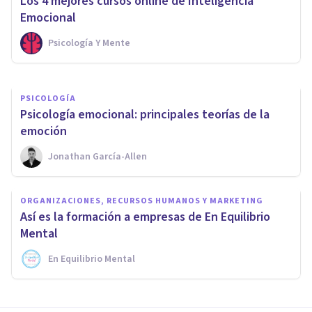
Los 4 mejores cursos online de Inteligencia
Madrid
Emocional
Psicología Y Mente
Psicología Y Mente
PSICOLOGÍA
Psicología emocional: principales teorías de la
emoción
Jonathan García-Allen
ORGANIZACIONES, RECURSOS HUMANOS Y MARKETING
Así es la formación a empresas de En Equilibrio
Mental
En Equilibrio Mental