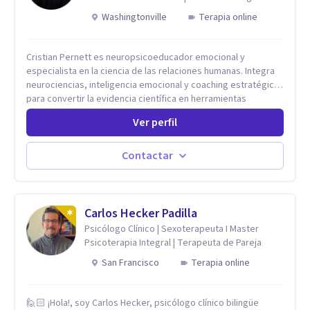
Washingtonville
Terapia online
Cristian Pernett es neuropsicoeducador emocional y
especialista en la ciencia de las relaciones humanas. Integra
neurociencias, inteligencia emocional y coaching estratégico
para convertir la evidencia científica en herramientas
prácticas que mejoran la forma en que las personas viven,
Ver perfil
aman, lideran y se comunican. Con más de 20 años de
experiencia, acompaña a personas, parejas y líderes en
procesos de desarrollo personal y profesional. Su trabajo se
Contactar
centra en la regulación emocional, las relaciones de pareja, la
comunicación efectiva y el liderazgo consciente. Su
metodología combina psicología contemporánea,
neurociencias y estrategias de cambio basadas en evidencia
Carlos Hecker Padilla
para fortalecer la autoestima, desarrollar habilidades
Psicólogo Clínico | Sexoterapeuta I Master
socioemocionales y promover cambios sostenibles. Como
Psicoterapia Integral | Terapeuta de Pareja
divulgador científico, acerca la psicología y las neurociencias
San Francisco
Terapia online
a la vida cotidiana mediante contenidos claros, rigurosos y
aplicables, con el propósito de impulsar un bienestar integral.
🙋🏻 ¡Hola!, soy Carlos Hecker, psicólogo clínico bilingüe