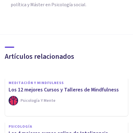
política y Máster en Psicología social.
PSICOLOGÍA
Los 10 mejores Cursos de
Inteligencia Emocional y
Desarrollo Personal
Artículos relacionados
Psicología Y Mente
MEDITACIÓN Y MINDFULNESS
​Los 12 mejores Cursos y Talleres de Mindfulness
Psicología Y Mente
PSICOLOGÍA
Los 8 mejores Cursos de
PSICOLOGÍA
Inteligencia Emocional en