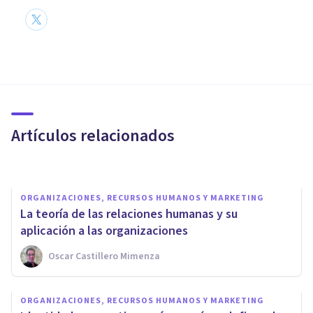
ORGANIZACIONES, RECURSOS HUMANOS Y MARKETING
9 claves de la Psicología
aplicadas al Marketing y la
Publicidad
Artículos relacionados
Jonathan García-Allen
ORGANIZACIONES, RECURSOS HUMANOS Y MARKETING
La teoría de las relaciones humanas y su
aplicación a las organizaciones
Oscar Castillero Mimenza
ORGANIZACIONES, RECURSOS HUMANOS Y MARKETING
ORGANIZACIONES, RECURSOS HUMANOS Y MARKETING
La Teoría del Factor Dual de