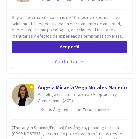
Soy psicoterapeuta con más de 10 años de experiencia en
salud mental, especializada en el tratamiento de ansiedad,
depresión, trauma psicológico, adicciones, dificultades
identitarias y efectos de experiencias tempranas adversas.
Ofrezco un espacio terapéutico seguro, confidencial y
Ver perfil
profundamente humano, donde el dolor emocional puede
transformarse en autoconocimiento, regulación emocional y
bienestar. Trabajo desde un enfoque integrativo que combina
Contactar
psicoanálisis, terapia somática y de trauma, psicología
corporal, Mentalization Based Therapy (MBT), hipnoterapia y
respiración neurodinámica, integrando actualmente la
Psicología Analítica Junguiana. Mi abordaje también incorpora
Ángela Micaela Vega Morales Macedo
perspectivas interculturales, ecopsicología y el trabajo
Psicóloga Clínica | Terapia de Aceptación y
simbólico con el inconsciente, entendiendo que cada
Compromiso (ACT)
proceso terapéutico es único y requiere una mirada
Los Ángeles
Terapia online
personalizada.
(Therapy in Spanish/English) Soy Ángela, psicóloga clínica
(CPSP N.º 67633) y acompaño procesos terapéuticos desde