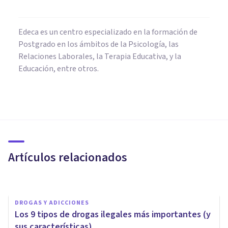
Edeca es un centro especializado en la formación de
Postgrado en los ámbitos de la Psicología, las
Relaciones Laborales, la Terapia Educativa, y la
Educación, entre otros.
NEUROCIENCIAS
Habénula: qué es,
características y funciones en
el cerebro
Artículos relacionados
Ayrton Reyes Guerrero
DROGAS Y ADICCIONES
Los 9 tipos de drogas ilegales más importantes (y
sus características)