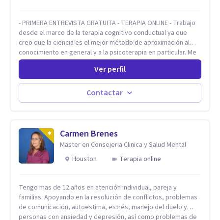
- PRIMERA ENTREVISTA GRATUITA - TERAPIA ONLINE - Trabajo
desde el marco de la terapia cognitivo conductual ya que
creo que la ciencia es el mejor método de aproximación al
conocimiento en general y a la psicoterapia en particular. Me
interesan los procesos de cambio conductual por los que una
Ver perfil
persona pueda alcanzar sus objetivos, transitando,
aceptando y modificando sus patrones cognitivos y
emocionales. Abordo patologías específicas como trastornos
Contactar
de ansiedad y del ánimo, y también crisis vitales y procesos
de crecimiento personal.
Carmen Brenes
Master en Consejeria Clinica y Salud Mental
Houston
Terapia online
Tengo mas de 12 años en atención individual, pareja y
familias. Apoyando en la resolución de conflictos, problemas
de comunicación, autoestima, estrés, manejo del duelo y
personas con ansiedad y depresión, así como problemas de