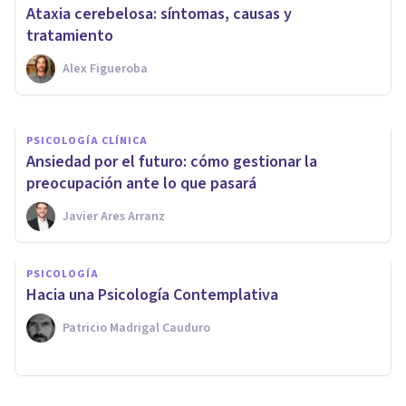
¿Por qué tengo ganas de
Ataxia cerebelosa: síntomas, causas y
llorar? Causas, y qué hacer
tratamiento
Alex Figueroba
Oscar Castillero Mimenza
PSICOLOGÍA CLÍNICA
Ansiedad por el futuro: cómo gestionar la
preocupación ante lo que pasará
Javier Ares Arranz
PSICOLOGÍA
Hacia una Psicología Contemplativa
Patricio Madrigal Cauduro