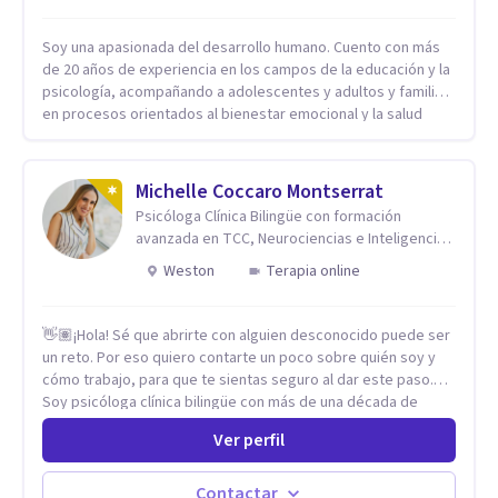
Soy una apasionada del desarrollo humano. Cuento con más
de 20 años de experiencia en los campos de la educación y la
psicología, acompañando a adolescentes y adultos y familias
en procesos orientados al bienestar emocional y la salud
mental. Mi visión es contribuir, a través de mi trabajo, a que
las personas accedan a una vida más digna, plena y con
sentido. Considero que esto es posible cuando
Michelle Coccaro Montserrat
desarrollamos una mayor conciencia de nuestro mundo
Psicóloga Clínica Bilingüe con formación
interior y de la manera en que nuestras experiencias influyen
avanzada en TCC, Neurociencias e Inteligencia
en nuestra forma de sentir, pensar y relacionarnos. Mi misión
Emocional.
es ofrecer un espacio de acompañamiento en salud mental
Weston
Terapia online
basado en la comprensión, la compasión y el respeto por el
ritmo de cada persona. Integro conocimientos y herramientas
👋🏽¡Hola! Sé que abrirte con alguien desconocido puede ser
de la psicología con un enfoque informado en trauma para
un reto. Por eso quiero contarte un poco sobre quién soy y
ayudar a mis clientes a comprender sus conflictos internos,
cómo trabajo, para que te sientas seguro al dar este paso.
fortalecer sus recursos personales, desarrollar nuevas
Soy psicóloga clínica bilingüe con más de una década de
estrategias de afrontamiento y avanzar con mayor claridad,
experiencia. He dictado conferencias, escrito artículos y
resiliencia y bienestar. Creo profundamente en la
Ver perfil
ejercido como profesora universitaria. Un dato curioso: he
autoconciencia como un camino fundamental para la
vivido en varios países y conozco de primera mano lo que
transformación personal y para construir una vida más
significa ser migrante, adaptarse a los cambios y empezar de
auténtica y significativa.
Contactar