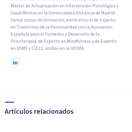
Máster de Actualización en Intervención Psicológica y
Salud Mental en la Universidad a Distancia de Madrid.
Varios cursos de formación, entre ellos el de Experto
en Trastornos de la Personalidad con la Asociación
Española para el Fomento y Desarrollo de la
Psicoterapia, de Experto en Mindfulness y de Experto
en DSM5 y CIE11, ambos en la UDIMA.
PSICOLOGÍA
Las 4 diferencias entre
fiabilidad y validez (en
ciencia)
Artículos relacionados
Jonathan García-Allen