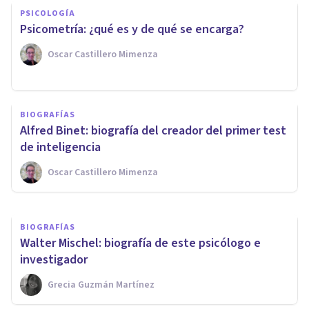
PSICOLOGÍA
Psicometría: ¿qué es y de qué se encarga?
Oscar Castillero Mimenza
PSICOLOGÍA
21 temas que debes estudiar
BIOGRAFÍAS
para ser un psicólogo
Alfred Binet: biografía del creador del primer test
excelente
de inteligencia
Oscar Castillero Mimenza
Juan Armando Corbin
BIOGRAFÍAS
Walter Mischel: biografía de este psicólogo e
investigador
Grecia Guzmán Martínez