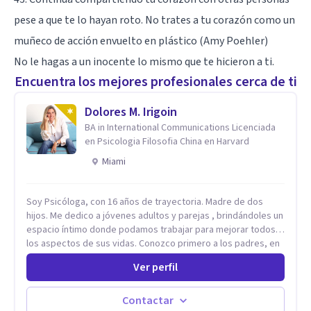
pese a que te lo hayan roto. No trates a tu corazón como un
muñeco de acción envuelto en plástico (Amy Poehler)
No le hagas a un inocente lo mismo que te hicieron a ti.
Encuentra los mejores profesionales cerca de ti
Dolores M. Irigoin
BA in International Communications Licenciada
en Psicologia Filosofia China en Harvard
Miami
Soy Psicóloga, con 16 años de trayectoria. Madre de dos
hijos. Me dedico a jóvenes adultos y parejas , brindándoles un
espacio íntimo donde podamos trabajar para mejorar todos
los aspectos de sus vidas. Conozco primero a los padres, en
el caso de niños u adolescentes, para luego seguir la terapia
Ver perfil
con sus hijos, apuntalándolos en su futuro personal,
universitario y profesional, siempre conteniendo
paralelamente a los padres y brindándoles un espacio de
Contactar