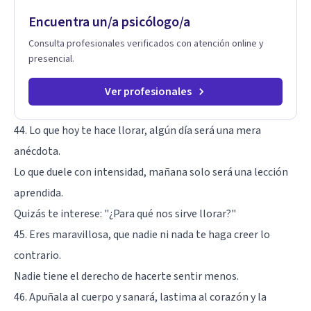
ayudar a mis clientes a comprender sus conflictos internos,
Encuentra un/a psicólogo/a
fortalecer sus recursos personales, desarrollar nuevas
estrategias de afrontamiento y avanzar con mayor claridad,
Consulta profesionales verificados con atención online y
resiliencia y bienestar. Creo profundamente en la
presencial.
autoconciencia como un camino fundamental para la
transformación personal y para construir una vida más
auténtica y significativa.
Ver profesionales
44. Lo que hoy te hace llorar, algún día será una mera
anécdota.
Lo que duele con intensidad, mañana solo será una lección
aprendida.
Quizás te interese:
"¿Para qué nos sirve llorar?"
45. Eres maravillosa, que nadie ni nada te haga creer lo
contrario.
Nadie tiene el derecho de hacerte sentir menos.
46. Apuñala al cuerpo y sanará, lastima al corazón y la