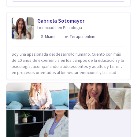
seguridad. Hago terapia de pareja y adultos con método
integrativo. Más información en: intherapy.today
Gabriela Sotomayor
Licenciada en Psicologia
Miami
Terapia online
Soy una apasionada del desarrollo humano. Cuento con más
de 20 años de experiencia en los campos de la educación y la
psicología, acompañando a adolescentes y adultos y familias
en procesos orientados al bienestar emocional y la salud
mental. Mi visión es contribuir, a través de mi trabajo, a que
las personas accedan a una vida más digna, plena y con
sentido. Considero que esto es posible cuando
desarrollamos una mayor conciencia de nuestro mundo
interior y de la manera en que nuestras experiencias influyen
en nuestra forma de sentir, pensar y relacionarnos. Mi misión
es ofrecer un espacio de acompañamiento en salud mental
basado en la comprensión, la compasión y el respeto por el
ritmo de cada persona. Integro conocimientos y herramientas
de la psicología con un enfoque informado en trauma para