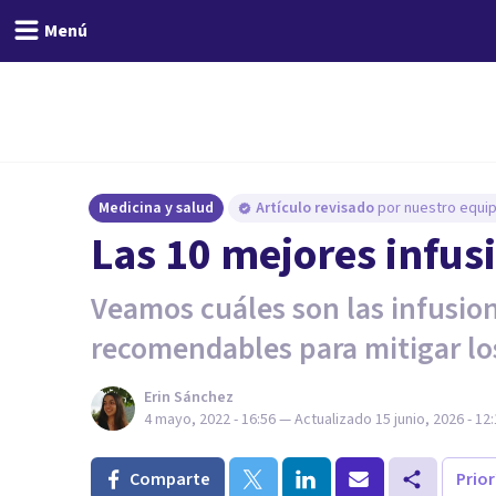
Menú
Medicina y salud
Artículo revisado
por nuestro equip
Las 10 mejores infusi
Veamos cuáles son las infusion
recomendables para mitigar lo
Erin Sánchez
4 mayo, 2022 - 16:56
— Actualizado
15 junio, 2026 - 12
Comparte
Prio