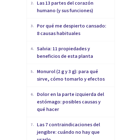
Las 13 partes del corazón
2
.
humano (y sus funciones)
Por qué me despierto cansado:
3
.
8 causas habituales
Salvia: 11 propiedades y
4
.
beneficios de esta planta
Monurol (2 g y 3 g): para qué
5
.
sirve, cómo tomarlo y efectos
Dolor en la parte izquierda del
6
.
estómago: posibles causas y
qué hacer
Las 7 contraindicaciones del
7
.
jengibre: cuándo no hay que
usarlo