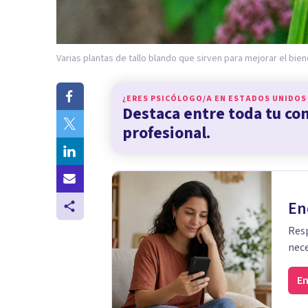
Varias plantas de tallo blando que sirven para mejorar el bie
¿ERES PSICÓLOGO/A EN
ESTADOS UNIDOS
Destaca entre toda tu c
profesional.
En
Resp
nece
En