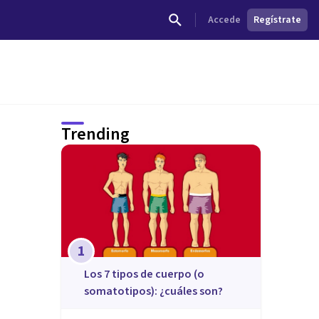
Accede
Regístrate
Trending
1
​Los 7 tipos de cuerpo (o
somatotipos): ¿cuáles son?