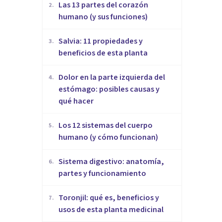
Las 13 partes del corazón
2
.
humano (y sus funciones)
Salvia: 11 propiedades y
3
.
beneficios de esta planta
Dolor en la parte izquierda del
4
.
estómago: posibles causas y
qué hacer
Los 12 sistemas del cuerpo
5
.
humano (y cómo funcionan)
Sistema digestivo: anatomía,
6
.
partes y funcionamiento
Toronjil: qué es, beneficios y
7
.
usos de esta planta medicinal