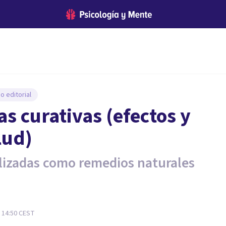
o editorial
s curativas (efectos y
lud)
ilizadas como remedios naturales
- 14:50
CEST