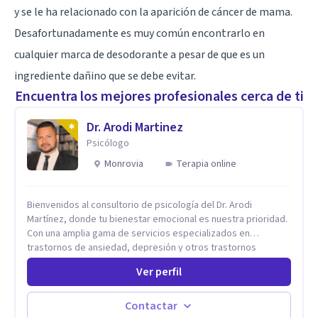
y se le ha relacionado con la aparición de cáncer de mama.
Desafortunadamente es muy común encontrarlo en
cualquier marca de desodorante a pesar de que es un
ingrediente dañino que se debe evitar.
Encuentra los mejores profesionales cerca de ti
Dr. Arodi Martinez
Psicólogo
Monrovia
Terapia online
Bienvenidos al consultorio de psicología del Dr. Arodi
Martínez, donde tu bienestar emocional es nuestra prioridad.
Con una amplia gama de servicios especializados en
trastornos de ansiedad, depresión y otros trastornos
emocionales, estamos dedicados a ofrecerte el mejor
Ver perfil
tratamiento para mejorar tu salud mental. En nuestro
consultorio, ofrecemos una variedad de terapias y
tratamientos diseñados para satisfacer tus necesidades
Contactar