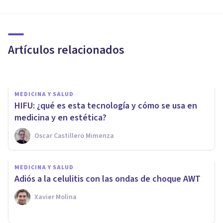
MEDICINA Y SALUD
Cómo quitar las cicatrices del
acné: 8 consejos
Artículos relacionados
Aline Beatriz Suárez Del Real Islas
MEDICINA Y SALUD
HIFU: ¿qué es esta tecnología y cómo se usa en
medicina y en estética?
Oscar Castillero Mimenza
VIDA SALUDABLE
MEDICINA Y SALUD
Las 7 mejores pastas de
Adiós a la celulitis con las ondas de choque AWT
dientes (estudio científico)
Xavier Molina
Xavier Molina