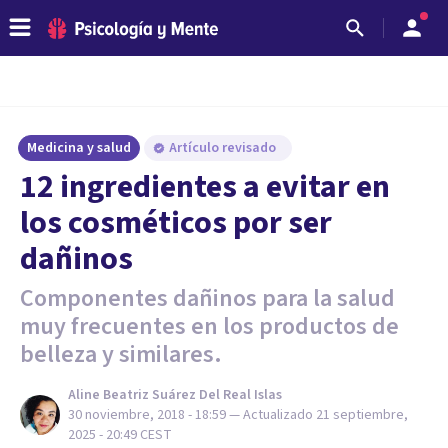
Medicina y salud
Artículo revisado
12 ingredientes a evitar en
los cosméticos por ser
dañinos
Componentes dañinos para la salud
muy frecuentes en los productos de
belleza y similares.
Aline Beatriz Suárez Del Real Islas
30 noviembre, 2018 - 18:59
— Actualizado
21 septiembre,
2025 - 20:49
CEST