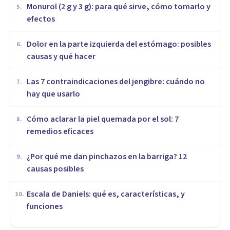
Monurol (2 g y 3 g): para qué sirve, cómo tomarlo y
5
.
efectos
Dolor en la parte izquierda del estómago: posibles
6
.
causas y qué hacer
Las 7 contraindicaciones del jengibre: cuándo no
7
.
hay que usarlo
Cómo aclarar la piel quemada por el sol: 7
8
.
remedios eficaces
¿Por qué me dan pinchazos en la barriga? 12
9
.
causas posibles
Escala de Daniels: qué es, características, y
10
.
funciones