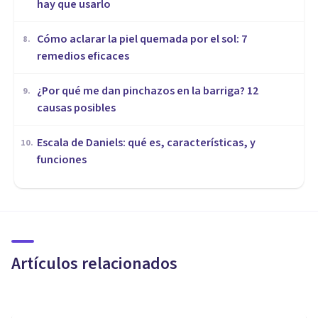
hay que usarlo
Cómo aclarar la piel quemada por el sol: 7
8
.
remedios eficaces
¿Por qué me dan pinchazos en la barriga? 12
9
.
causas posibles
Escala de Daniels: qué es, características, y
10
.
funciones
MEDICINA Y SALUD
Las 4 fases de la mitosis: así se
duplica la célula
Artículos relacionados
Miguel Zahonero Bermejo