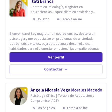
Itatí Branca
Doctora en Psicología, Magister en
Neurociencias, Especialista en ansiedad y
mindfulness
Houston
Terapia online
Bienvenida/o! Soy magister en neurociencias, doctora en
psicología y me especializo en problemas de ansiedad,
estrés, crisis vitales, baja autoestima y desarrollo de
habilidades para el bienestar emocional (acompaño además
problemáticas como la desregulación emocional, tendencias
Ver perfil
perfeccionistas, liderazgo, problemas de sueño, depresión,
entre otras).
Contactar
Ángela Micaela Vega Morales Macedo
Psicóloga Clínica | Terapia de Aceptación y
Compromiso (ACT)
Los Ángeles
Terapia online