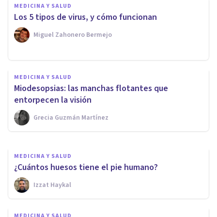
MEDICINA Y SALUD
Los 5 tipos de virus, y cómo funcionan
Miguel Zahonero Bermejo
MEDICINA Y SALUD
MEDICINA Y SALUD
¿Por qué no me baja la regla?
Miodesopsias: las manchas flotantes que
Los 15 motivos principales
entorpecen la visión
Grecia Guzmán Martínez
Oscar Castillero Mimenza
MEDICINA Y SALUD
¿Cuántos huesos tiene el pie humano?
Izzat Haykal
MEDICINA Y SALUD