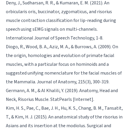
Deny, J., Sudharsan, R. R., & Kumaran, E. M. (2021). An
orbicularis oris, buccinator, zygomaticus, and risorius
muscle contraction classification for lip-reading during
speech using sEMG signals on multi-channels.
International Journal of Speech Technology, 1-8.
Diogo, R., Wood, B. A., Aziz, M. A., & Burrows, A. (2009). On
the origin, homologies and evolution of primate facial
muscles, with a particular focus on hominoids and a
suggested unifying nomenclature for the facial muscles of
the Mammalia. Journal of Anatomy, 215(3), 300-319.
Germann, A. M., & Al Khalili, Y. (2019). Anatomy, Head and
Neck, Risorius Muscle. StatPearls [Internet].
Kim, H. S., Pae, C., Bae, J. H., Hu, K. S., Chang, B. M., Tansatit,
T., & Kim, H. J. (2015). An anatomical study of the risorius in
Asians and its insertion at the modiolus. Surgical and