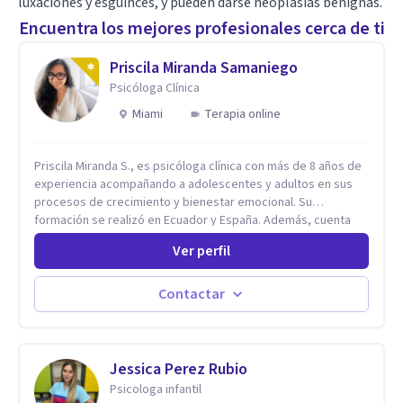
luxaciones y esguinces, y pueden darse neoplasias benignas.
Encuentra los mejores profesionales cerca de ti
Priscila Miranda Samaniego
Psicóloga Clínica
Miami
Terapia online
Priscila Miranda S., es psicóloga clínica con más de 8 años de
experiencia acompañando a adolescentes y adultos en sus
procesos de crecimiento y bienestar emocional. Su
formación se realizó en Ecuador y España. Además, cuenta
con un Máster en Psicooncología (INEFOC) y diversos
Ver perfil
diplomados que respaldan su práctica profesional. Se
especializo en ansiedad, autoestima, dependencia
emocional, depresión, desarrollo personal, prevención del
Contactar
suicidio, crisis vitales y terapia de pareja, siempre con un
enfoque humano, ético y personalizado. Toda la atención es
100% online, lo que te permite: Recibir terapia desde la
comodidad y privacidad de tu propio espacio. Acceder a un
Jessica Perez Rubio
acompañamiento profesional sin importar en qué lugar te
Psicologa infantil
encuentres.