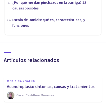
¿Por qué me dan pinchazos en la barriga? 12
9
.
causas posibles
Escala de Daniels: qué es, características, y
10
.
funciones
MEDICINA Y SALUD
Adinamia: características y
causas de este trastorno del
movimiento
Artículos relacionados
Luis Martínez-Casasola Hernández
MEDICINA Y SALUD
Acondroplasia: síntomas, causas y tratamientos
MEDICINA Y SALUD
Oscar Castillero Mimenza
Enfermedad de Graves-