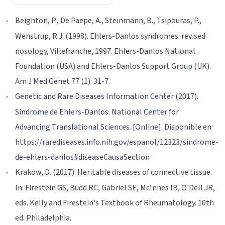
Beighton, P., De Paepe, A., Steinmann, B., Tsipouras, P.,
Wenstrup, R.J. (1998). Ehlers-Danlos syndromes: revised
nosology, Villefranche, 1997. Ehlers-Danlos National
Foundation (USA) and Ehlers-Danlos Support Group (UK).
Am J Med Genet 77 (1): 31-7.
Genetic and Rare Diseases Information Center (2017).
Síndrome de Ehlers-Danlos. National Center for
Advancing Translational Sciences. [Online]. Disponible en:
https://rarediseases.info.nih.gov/espanol/12323/sindrome-
de-ehlers-danlos#diseaseCausaSection
Krakow, D. (2017). Heritable diseases of connective tissue.
In: Firestein GS, Budd RC, Gabriel SE, McInnes IB, O'Dell JR,
eds. Kelly and Firestein's Textbook of Rheumatology. 10th
ed. Philadelphia.