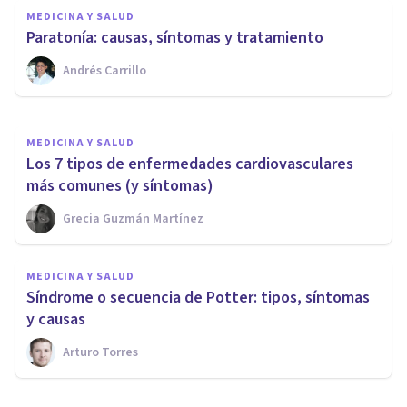
Basedow: síntomas, causas y
MEDICINA Y SALUD
tratamiento
Paratonía: causas, síntomas y tratamiento
Andrés Carrillo
Psicología Y Mente
MEDICINA Y SALUD
Los 7 tipos de enfermedades cardiovasculares
más comunes (y síntomas)
Grecia Guzmán Martínez
MEDICINA Y SALUD
Síndrome o secuencia de Potter: tipos, síntomas
y causas
Arturo Torres