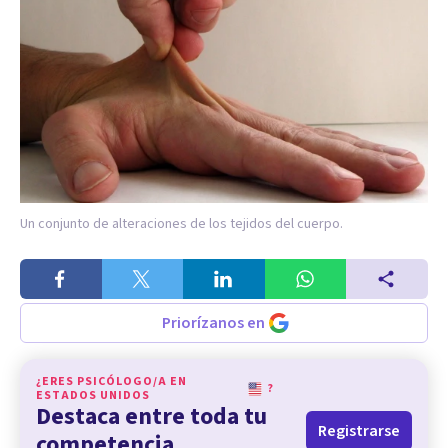
Un conjunto de alteraciones de los tejidos del cuerpo.
Priorízanos en
¿ERES PSICÓLOGO/A EN
?
ESTADOS UNIDOS
Destaca entre toda tu
Registrarse
competencia