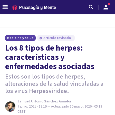
Medicina y salud
Artículo revisado
Los 8 tipos de herpes:
características y
enfermedades asociadas
Estos son los tipos de herpes,
alteraciones de la salud vinculadas a
los virus Herpesviridae.
Samuel Antonio Sánchez Amador
7 junio, 2021 - 18:19
— Actualizado
10 mayo, 2026 - 05:13
CEST