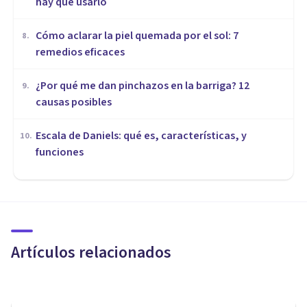
hay que usarlo
Cómo aclarar la piel quemada por el sol: 7
8
.
remedios eficaces
¿Por qué me dan pinchazos en la barriga? 12
9
.
causas posibles
Escala de Daniels: qué es, características, y
10
.
funciones
MEDICINA Y SALUD
Adinamia: características y
causas de este trastorno del
movimiento
Artículos relacionados
Luis Martínez-Casasola Hernández