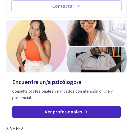
emocional, depresión, desarrollo personal, prevención del
Contactar
suicidio, crisis vitales y terapia de pareja, siempre con un
enfoque humano, ético y personalizado. Toda la atención es
100% online, lo que te permite: Recibir terapia desde la
comodidad y privacidad de tu propio espacio. Acceder a un
acompañamiento profesional sin importar en qué lugar te
encuentres.
Encuentra un/a psicólogo/a
Consulta profesionales verificados con atención online y
presencial.
Ver profesionales
2. VHH-2