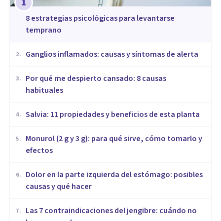
1
8 estrategias psicológicas para levantarse
temprano
Ganglios inflamados: causas y síntomas de alerta
2
.
Por qué me despierto cansado: 8 causas
3
.
habituales
Salvia: 11 propiedades y beneficios de esta planta
4
.
Monurol (2 g y 3 g): para qué sirve, cómo tomarlo y
5
.
efectos
Dolor en la parte izquierda del estómago: posibles
6
.
causas y qué hacer
Las 7 contraindicaciones del jengibre: cuándo no
7
.