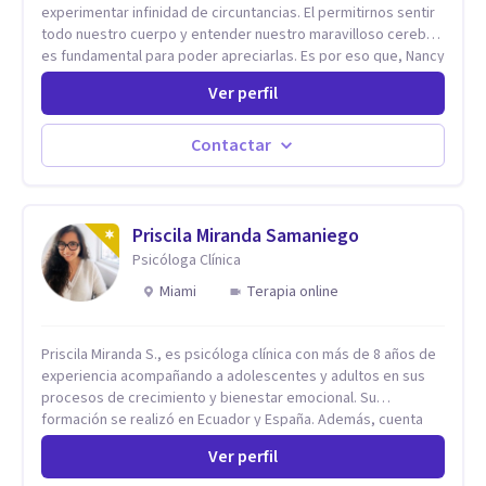
experimentar infinidad de circuntancias. El permitirnos sentir
todo nuestro cuerpo y entender nuestro maravilloso cerebro,
es fundamental para poder apreciarlas. Es por eso que, Nancy
Damian esta dispuesta a brindarte una mano amiga atravez de
Ver perfil
herramientas fundamentales para crecer y fortalecer tu
mente, alma y SER. El cómo percibimos y manejamos
nuestros diarios sucesos es el detonator que nos lleva al
Contactar
resultado de efectos impactantes que se nos quedaran
memorables. Ayudar a otros seres humanos a disfrutar de la
hermosa vida que hay, es mi placer y deleite ya que ser FELIZ
es derecho de toda la GENTE.
Priscila Miranda Samaniego
Psicóloga Clínica
Miami
Terapia online
Priscila Miranda S., es psicóloga clínica con más de 8 años de
experiencia acompañando a adolescentes y adultos en sus
procesos de crecimiento y bienestar emocional. Su
formación se realizó en Ecuador y España. Además, cuenta
con un Máster en Psicooncología (INEFOC) y diversos
Ver perfil
diplomados que respaldan su práctica profesional. Se
especializo en ansiedad, autoestima, dependencia