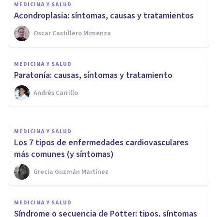
MEDICINA Y SALUD
Acondroplasia: síntomas, causas y tratamientos
MEDICINA Y SALUD
Oscar Castillero Mimenza
Enfermedad de Graves-
Basedow: síntomas, causas y
MEDICINA Y SALUD
tratamiento
Paratonía: causas, síntomas y tratamiento
Andrés Carrillo
Psicología Y Mente
MEDICINA Y SALUD
Los 7 tipos de enfermedades cardiovasculares
más comunes (y síntomas)
Grecia Guzmán Martínez
MEDICINA Y SALUD
Síndrome o secuencia de Potter: tipos, síntomas