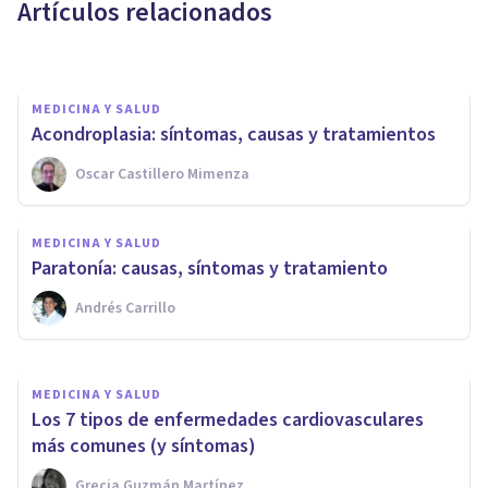
Artículos relacionados
Luis Martínez-Casasola Hernández
MEDICINA Y SALUD
Acondroplasia: síntomas, causas y tratamientos
MEDICINA Y SALUD
Oscar Castillero Mimenza
Enfermedad de Graves-
Basedow: síntomas, causas y
MEDICINA Y SALUD
tratamiento
Paratonía: causas, síntomas y tratamiento
Andrés Carrillo
Psicología Y Mente
MEDICINA Y SALUD
Los 7 tipos de enfermedades cardiovasculares
más comunes (y síntomas)
Grecia Guzmán Martínez