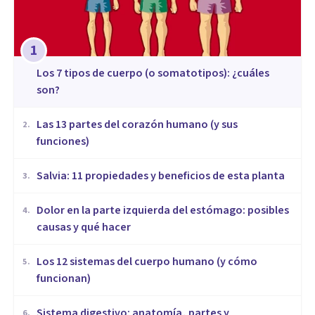
1
​Los 7 tipos de cuerpo (o somatotipos): ¿cuáles
son?
Las 13 partes del corazón humano (y sus
2
.
funciones)
Salvia: 11 propiedades y beneficios de esta planta
3
.
Dolor en la parte izquierda del estómago: posibles
4
.
causas y qué hacer
Los 12 sistemas del cuerpo humano (y cómo
5
.
funcionan)
Sistema digestivo: anatomía, partes y
6
.