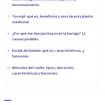
funcionamiento
Toronjil: qué es, beneficios y usos de esta planta
7
.
medicinal
¿Por qué me dan pinchazos en la barriga? 12
8
.
causas posibles
Escala de Daniels: qué es, características, y
9
.
funciones
Músculos del cuello: tipos, ubicación,
10
.
características y funciones
MEDICINA Y SALUD
Adinamia: características y
causas de este trastorno del
movimiento