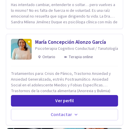
Has intentado cambiar, entenderte o soltar… pero vuelves a
lo mismo? No es falta de fuerza ni de voluntad. Es una raíz
emocional no resuelta que sigue dirigiendo tu vida. La Dra.
Sandra Milena Jiménez Duque es psicóloga clínica con más de
10 años de experiencia, reconocida como una de las
profesionales más destacadas en el abordaje profundo de la
ansiedad, la baja autoestima, la dependencia emocional y los
María Concepción Alonzo García
conflictos de pareja. Ha trabajado con pacientes en
Psicoterapia Cognitivo Conductual / Tanatología
diferentes países, acompañando procesos complejos. Su
enfoque terapéutico se diferencia por una premisa clara: no
Ontario
Terapia online
trabaja el síntoma, trabaja la raíz que lo origina. Su
metodología interviene en tres niveles: regulación del
Tratamientos para: Crisis de Pánico, Trastorno Ansiedad y
sistema emocional, reprocesamiento de heridas de la
Ansiedad Generalizada, estrés Postraumático. Ansiedad
infancia y reestructuración cognitiva profunda, permitiendo
Social en el adolescente Miedos y Fobias Específicas.
transformar patrones, emociones y decisiones desde su
Trastornos de la conducta alimentaria (Anorexia y Bulimia)
origen. Si buscas un proceso superficial, este no es el lugar.
Modificación conductas no deseadas. Impulsividad,
Pero si estás listo(a) para comprender, sanar y transformar la
Ver perfil
conductas obsesivas, compulsividad. Trastorno obsesivo
raíz de lo que te ocurre, la Dra. Sandra Milena Jiménez Duque
compulsivo. Tratamiento Eficaz para la Depresión (AC)
es una de las mejores opciones para acompañarte. Porque
Evaluación, contención e intervención en riesgo Suicida
cuando sanas tu mundo interno, cambias tu forma de pensar,
Contactar
Conductas autolesivas en el adolescente. Problemas con el
de elegir y de vivir.
consumo de alcohol y sustancias. Tratamiento del Estrés.