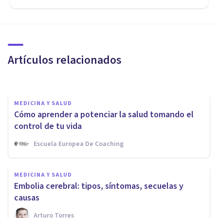
NEUROCIENCIAS
​Histamina: funciones y
trastornos asociados
Artículos relacionados
Miguel Zahonero Bermejo
MEDICINA Y SALUD
Cómo aprender a potenciar la salud tomando el
control de tu vida
Escuela Europea De Coaching
PSICOFARMACOLOGÍA
Cura de sueño: qué es, cómo se
MEDICINA Y SALUD
usaba, y por qué no se
Embolia cerebral: tipos, síntomas, secuelas y
recomienda
causas
Arturo Torres