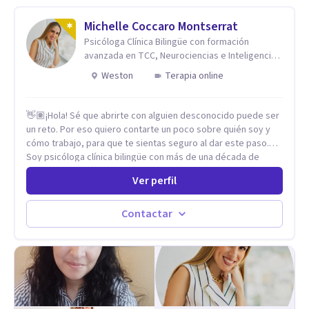
trabajado en distintos contextos clínicos con niños,
Adolescentes y Adultos
Michelle Coccaro Montserrat
Psicóloga Clínica Bilingüe con formación
avanzada en TCC, Neurociencias e Inteligencia
Emocional.
Weston
Terapia online
👋🏽¡Hola! Sé que abrirte con alguien desconocido puede ser
un reto. Por eso quiero contarte un poco sobre quién soy y
cómo trabajo, para que te sientas seguro al dar este paso.
Soy psicóloga clínica bilingüe con más de una década de
experiencia. He dictado conferencias, escrito artículos y
Ver perfil
ejercido como profesora universitaria. Un dato curioso: he
vivido en varios países y conozco de primera mano lo que
significa ser migrante, adaptarse a los cambios y empezar de
Contactar
nuevo.