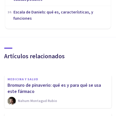
Escala de Daniels: qué es, características, y
10
.
funciones
MEDICINA Y SALUD
Hidroxil (B1-B6-B12):
funciones y efectos
secundarios de este fármaco
Artículos relacionados
Oscar Castillero Mimenza
MEDICINA Y SALUD
Bromuro de pinaverio: qué es y para qué se usa
este fármaco
Nahum Montagud Rubio
MEDICINA Y SALUD
Clexane: funciones y efectos