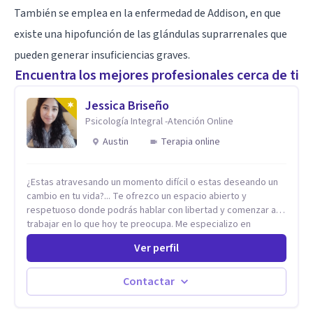
También se emplea en la enfermedad de Addison, en que
existe una hipofunción de las glándulas suprarrenales que
pueden generar insuficiencias graves.
Encuentra los mejores profesionales cerca de ti
Jessica Briseño
Psicología Integral -Atención Online
Austin
Terapia online
¿Estas atravesando un momento difícil o estas deseando un
cambio en tu vida?... Te ofrezco un espacio abierto y
respetuoso donde podrás hablar con libertad y comenzar a
trabajar en lo que hoy te preocupa. Me especializo en
Trastornos de Ansiedad y a lo largo de mi experiencia
Ver perfil
profesional he acompañado a muchas Familias y Parejas con
distintas problemáticas como el manejo del estrés,
Autoestima, Gestión de la Ira, Depresión, Retos en la Crianza,
Contactar
Codependencia, Celos, entre otros. Cuento con más de 12
años de experiencia en el área de la Salud mental y he