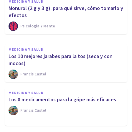
MEDICINA Y SALUD
secundarios de este
Monurol (2 g y 3 g): para qué sirve, cómo tomarlo y
medicamento
efectos
Psicología Y Mente
Oscar Castillero Mimenza
MEDICINA Y SALUD
Los 10 mejores jarabes para la tos (seca y con
mocos)
Francis Castel
MEDICINA Y SALUD
Los 8 medicamentos para la gripe más eficaces
Francis Castel