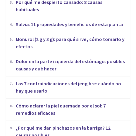
Por qué me despierto cansado: 8 causas
3
.
habituales
Salvia: 11 propiedades y beneficios de esta planta
4
.
Monurol (2 g y 3 g): para qué sirve, cómo tomarlo y
5
.
efectos
Dolor en la parte izquierda del estómago: posibles
6
.
causas y qué hacer
Las 7 contraindicaciones del jengibre: cuándo no
7
.
hay que usarlo
Cómo aclarar la piel quemada por el sol: 7
8
.
remedios eficaces
¿Por qué me dan pinchazos en la barriga? 12
9
.
causas posibles