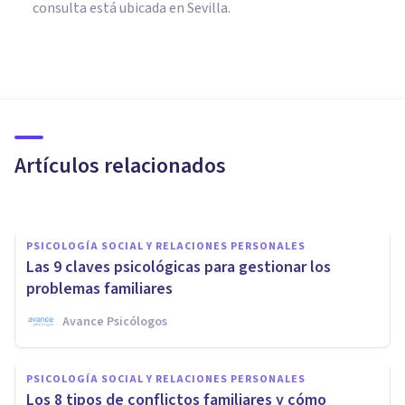
consulta está ubicada en Sevilla.
PSICOLOGÍA SOCIAL Y RELACIONES PERSONALES
5 formas de resolver un
conflicto con eficacia
Artículos relacionados
Grecia Guzmán Martínez
PSICOLOGÍA SOCIAL Y RELACIONES PERSONALES
Las 9 claves psicológicas para gestionar los
problemas familiares
Avance Psicólogos
PSICOLOGÍA SOCIAL Y RELACIONES PERSONALES
PSICOLOGÍA SOCIAL Y RELACIONES PERSONALES
¿Cómo favorecer las buenas
Los 8 tipos de conflictos familiares y cómo