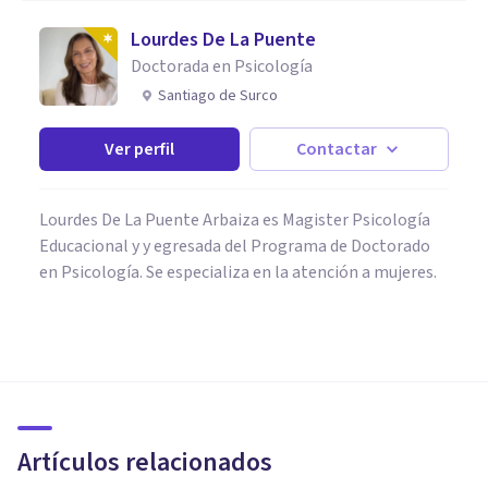
Lourdes De La Puente
Doctorada en Psicología
Santiago de Surco
Ver perfil
Contactar
Lourdes De La Puente Arbaiza es Magister Psicología
Educacional y y egresada del Programa de Doctorado
en Psicología. Se especializa en la atención a mujeres.
PSICOLOGÍA SOCIAL Y RELACIONES PERSONALES
El animismo: ¿el origen de las
religiones?
Artículos relacionados
Isabel Rovira Salvador