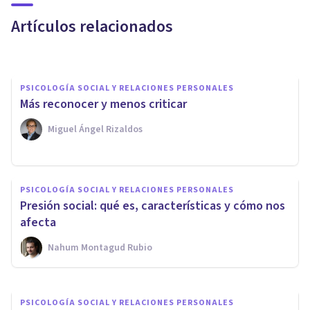
afectan
Artículos relacionados
Adrián Triglia
PSICOLOGÍA SOCIAL Y RELACIONES PERSONALES
Más reconocer y menos criticar
Miguel Ángel Rizaldos
PSICOLOGÍA SOCIAL Y RELACIONES PERSONALES
La ley de Brandolini: qué es y
PSICOLOGÍA SOCIAL Y RELACIONES PERSONALES
cómo influye en la difusión de
Presión social: qué es, características y cómo nos
ideas
afecta
Nahum Montagud Rubio
Nahum Montagud Rubio
PSICOLOGÍA SOCIAL Y RELACIONES PERSONALES