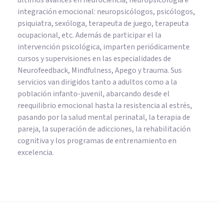
últimos avances en neurociencia, neuropsicología e
integración emocional: neuropsicólogos, psicólogos,
psiquiatra, sexóloga, terapeuta de juego, terapeuta
ocupacional, etc. Además de participar el la
intervención psicológica, imparten periódicamente
cursos y supervisiones en las especialidades de
Neurofeedback, Mindfulness, Apego y trauma. Sus
servicios van dirigidos tanto a adultos como a la
población infanto-juvenil, abarcando desde el
reequilibrio emocional hasta la resistencia al estrés,
pasando por la salud mental perinatal, la terapia de
pareja, la superación de adicciones, la rehabilitación
cognitiva y los programas de entrenamiento en
excelencia.
PSICOLOGÍA SOCIAL Y RELACIONES PERSONALES
¿Qué son los estereotipos? 4
maneras en las que nos