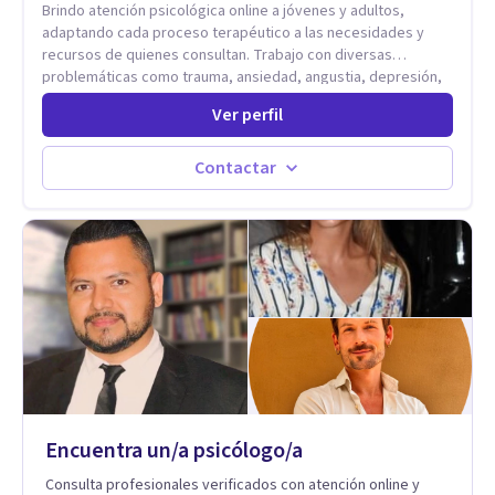
Brindo atención psicológica online a jóvenes y adultos,
Tratamiento de Traumas y Trastornos de Estrés
adaptando cada proceso terapéutico a las necesidades y
Postraumático: Ofrecemos apoyo psicológico para ayudarte
recursos de quienes consultan. Trabajo con diversas
a superar experiencias traumáticas y mejorar tu calidad de
problemáticas como trauma, ansiedad, angustia, depresión,
vida. Tratamiento de Adicciones.
estrés, violencias, abuso sexual y procesos migratorios,
Ver perfil
entre otros. Ofrezco un espacio seguro, de escucha activa y
contención, comprometido con tu bienestar emocional y con
un enfoque centrado en el autoconocimiento y el aprendizaje
Contactar
mutuo. Mi manera de trabajar se enfoca principalmente en los
conflictos y malestares que emergen en el presente,
estableciendo objetivos graduales y flexibles, de acuerdo a
tu ritmo y posibilidades.
Encuentra un/a psicólogo/a
Consulta profesionales verificados con atención online y