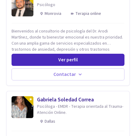
Psicólogo
Monrovia
Terapia online
Bienvenidos al consultorio de psicología del Dr. Arodi
Martínez, donde tu bienestar emocional es nuestra prioridad.
Con una amplia gama de servicios especializados en
trastornos de ansiedad, depresión y otros trastornos
emocionales, estamos dedicados a ofrecerte el mejor
Ver perfil
tratamiento para mejorar tu salud mental. En nuestro
consultorio, ofrecemos una variedad de terapias y
tratamientos diseñados para satisfacer tus necesidades
Contactar
específicas: Terapia para Trastornos de Ansiedad y
Depresión: Somos expertos en el tratamiento de la ansiedad
y la depresión, utilizando enfoques basados en evidencia
para ayudarte a recuperar tu bienestar emocional. Terapia
Gabriela Soledad Correa
Individual, de Pareja y Familiar: Trabajamos contigo y tus
Psicóloga - EMDR - Terapia orientada al Trauma-
seres queridos para fortalecer las relaciones y mejorar la
Atención Online.
dinámica familiar. Evaluaciones Psicológicas y Terapias
Dallas
Especializadas: Terapia cognitivo-conductual Terapia de
apoyo Terapia psicodinámica Terapia enfocada en la solución
Terapia de exposición Terapia de juego para niños