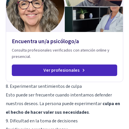
en sexoterapia, por lo que también acompaño temas de salud
sexual, terapia de pareja, diversidad sexual y de género,
dificultades en el deseo, intimidad, orientación o identidad.
Busco que el espacio terapéutico sea un lugar donde puedas
hablar de estos temas sin juicios, con respeto y libertad.
Trabajo con objetivos claros y realistas, sin fórmulas rígidas:
combinamos profundidad emocional con una mirada práctica
Encuentra un/a psicólogo/a
sobre tu vida diaria.
Consulta profesionales verificados con atención online y
presencial.
Ver profesionales
8. Experimentar sentimientos de culpa
Esto puede ser frecuente cuando intentamos defender
nuestros deseos. La persona puede experimentar
culpa en
el hecho de hacer valer sus necesidades
.
9. Dificultad en la toma de decisiones