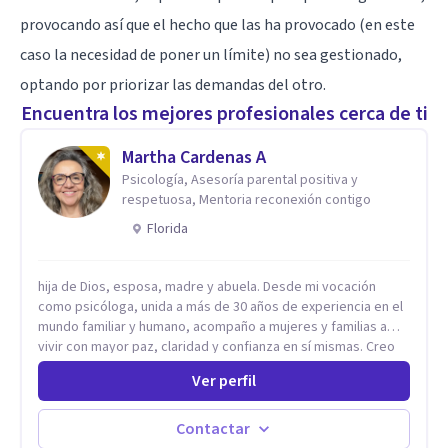
provocando así que el hecho que las ha provocado (en este
caso la necesidad de poner un límite) no sea gestionado,
optando por priorizar las demandas del otro.
Encuentra los mejores profesionales cerca de ti
Martha Cardenas A
Psicología, Asesoría parental positiva y
respetuosa, Mentoria reconexión contigo
Florida
hija de Dios, esposa, madre y abuela. Desde mi vocación
como psicóloga, unida a más de 30 años de experiencia en el
mundo familiar y humano, acompaño a mujeres y familias a
vivir con mayor paz, claridad y confianza en sí mismas. Creo
profundamente que la vida está hecha de etapas, y que cada
Ver perfil
ciclo —personal, emocional, espiritual y familiar— trae
oportunidades de crecimiento. Por eso utilizo una
combinación de psicología positiva, enfoque humanista,
Contactar
herramientas contemporáneas de bienestar mental y