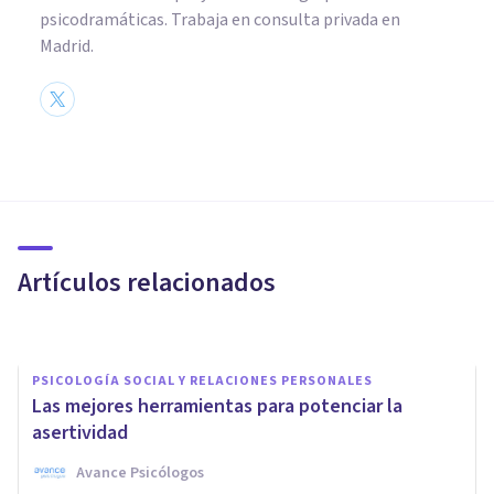
psicodramáticas. Trabaja en consulta privada en
Madrid.
PSICOLOGÍA SOCIAL Y RELACIONES PERSONALES
Por qué no debes caer en la
trampa de querer complacer a
todo el mundo
Artículos relacionados
Arturo Torres
PSICOLOGÍA SOCIAL Y RELACIONES PERSONALES
Las mejores herramientas para potenciar la
asertividad
Avance Psicólogos