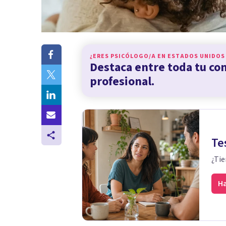
¿ERES PSICÓLOGO/A EN
ESTADOS UNIDOS
Destaca entre toda tu c
profesional.
Te
¿Tie
Ha