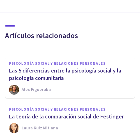
PSICOLOGÍA SOCIAL Y RELACIONES PERSONALES
Sesgo de endogrupo: qué es y
cómo aparece este favoritismo
Artículos relacionados
Grecia Guzmán Martínez
PSICOLOGÍA SOCIAL Y RELACIONES PERSONALES
Las 5 diferencias entre la psicología social y la
psicología comunitaria
Alex Figueroba
PSICOLOGÍA SOCIAL Y RELACIONES PERSONALES
La Teoría de la Identidad
PSICOLOGÍA SOCIAL Y RELACIONES PERSONALES
Social: características y
La teoría de la comparación social de Festinger
postulados
Laura Ruiz Mitjana
Laura Ruiz Mitjana