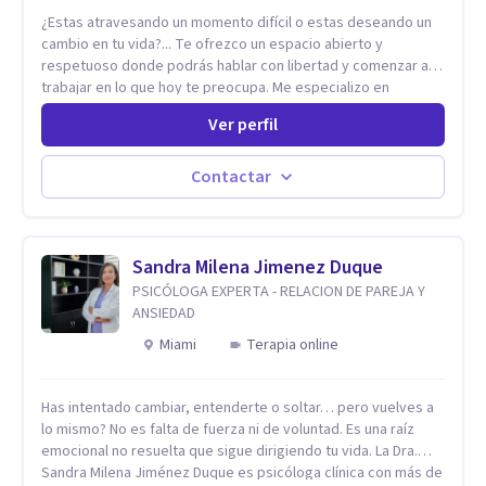
¿Estas atravesando un momento difícil o estas deseando un
cambio en tu vida?... Te ofrezco un espacio abierto y
respetuoso donde podrás hablar con libertad y comenzar a
trabajar en lo que hoy te preocupa. Me especializo en
Trastornos de Ansiedad y a lo largo de mi experiencia
Ver perfil
profesional he acompañado a muchas Familias y Parejas con
distintas problemáticas como el manejo del estrés,
Autoestima, Gestión de la Ira, Depresión, Retos en la Crianza,
Contactar
Codependencia, Celos, entre otros. Cuento con más de 12
años de experiencia en el área de la Salud mental y he
trabajado en distintos contextos clínicos con niños,
Adolescentes y Adultos
Sandra Milena Jimenez Duque
PSICÓLOGA EXPERTA - RELACION DE PAREJA Y
ANSIEDAD
Miami
Terapia online
Has intentado cambiar, entenderte o soltar… pero vuelves a
lo mismo? No es falta de fuerza ni de voluntad. Es una raíz
emocional no resuelta que sigue dirigiendo tu vida. La Dra.
Sandra Milena Jiménez Duque es psicóloga clínica con más de