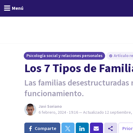
Menú
Psicología social y relaciones personales
Artículo r
Los 7 Tipos de Famil
Las familias desestructuradas 
funcionamiento.
Javi Soriano
6 febrero, 2024 - 19:16
— Actualizado
12 septiembre, 
Comparte
Prio