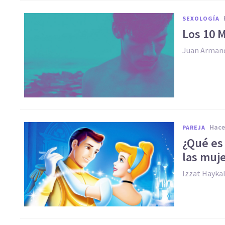
SEXOLOGÍA
Los 10 
Juan Arman
hac
PAREJA
¿Qué es 
las muj
Izzat Hayka