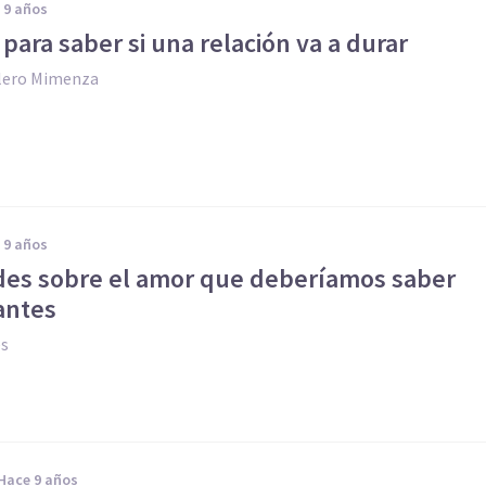
e 9 años
 para saber si una relación va a durar
llero Mimenza
e 9 años
des sobre el amor que deberíamos saber
antes
es
hace 9 años