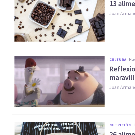
13 alim
Juan Arman
h
CULTURA
​Reflexi
maravill
Juan Arman
NUTRICIÓN
​26 alim