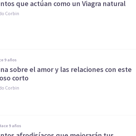
entos que actúan como un Viagra natural
do Corbin
ace 9 años
ona sobre el amor y las relaciones con este
oso corto
do Corbin
hace 9 años
entos afrodisíacos que mejorarán tus