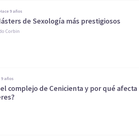
hace 9 años
Másters de Sexología más prestigiosos
do Corbin
e 9 años
el complejo de Cenicienta y por qué afecta
eres?
l