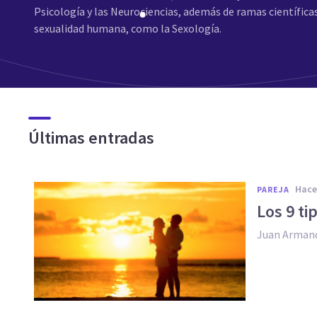
Psicología y las Neurociencias, además de ramas científica
sexualidad humana, como la Sexología.
Últimas entradas
hac
PAREJA
Los 9 ti
Juan Arman