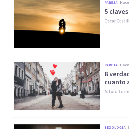
hac
PAREJA
5 claves
Oscar Casti
hac
PAREJA
8 verda
cuanto 
Arturo Torr
SEXOLOGÍA