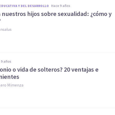
hace 9 años
EDUCATIVA Y DEL DESARROLLO
 nuestros hijos sobre sexualidad: ¿cómo y
?
ensalus
e 9 años
nio o vida de solteros? 20 ventajas e
nientes
llero Mimenza