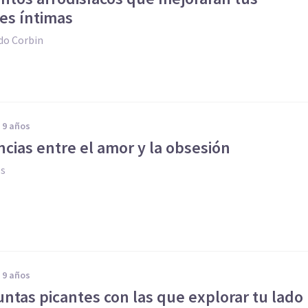
es íntimas
do Corbin
e 9 años
encias entre el amor y la obsesión
es
e 9 años
ntas picantes con las que explorar tu lado