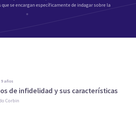
s que se encargan específicamente de indagar sobre la
e 9 años
pos de infidelidad y sus características
do Corbin