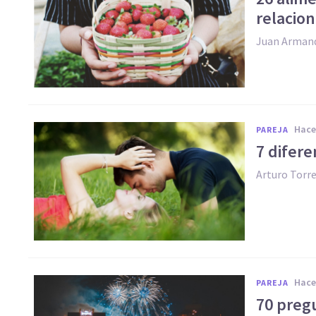
relacion
Juan Arman
hac
PAREJA
​7 difer
Arturo Torr
hac
PAREJA
70 pregu