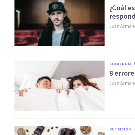
¿Cuál es
respon
Juan Arman
SEXOLOGÍA
​8 erro
Juan Arman
NUTRICIÓN