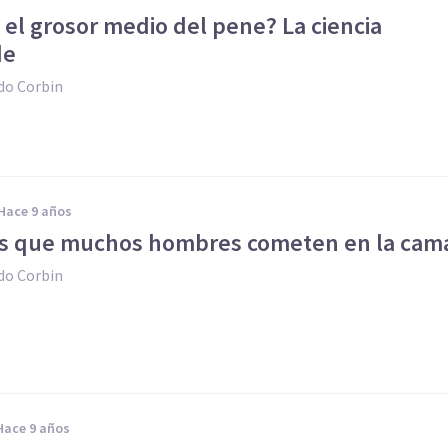
 el grosor medio del pene? La ciencia
de
do Corbin
hace 9 años
res que muchos hombres cometen en la cam
do Corbin
hace 9 años