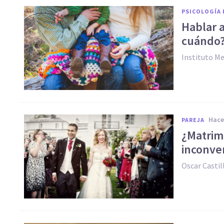
PSICOLOGÍA 
Hablar a
cuándo
Instituto M
hac
PAREJA
¿Matrimo
inconve
Oscar Casti