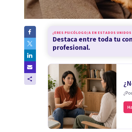
¿ERES PSICÓLOGO/A EN
ESTADOS UNIDOS
Destaca entre toda tu c
profesional.
¿N
¿Pod
Ha