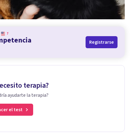
?
ompetencia
Registrarse
ecesito terapia?
ría ayudarte la terapia?
cer el test