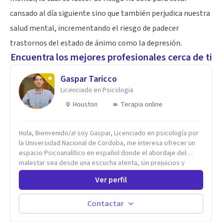
cansado al día siguiente sino que también perjudica nuestra
salud mental, incrementando el riesgo de padecer
trastornos del estado de ánimo como la depresión.
Encuentra los mejores profesionales cerca de ti
Gaspar Taricco
Licenciado en Psicologia
Houston
Terapia online
Hola, Bienvenido/a! soy Gaspar, Licenciado en psicología por
la Universidad Nacional de Cordoba, me interesa ofrecer un
espacio Psicoanalítico en español donde el abordaje del
malestar sea desde una escucha atenta, sin prejuicios y
rescatando lo singular de cada caso, sin caer en etiquetas.
Ver perfil
Considero que todas las personas en algún momento pueden
sufrir y cada una por cuestiones particulares, es en mi
espacio donde se le dará un lugar a esas cuestiones
Contactar
singulares de cada uno, para luego generar cambios. Soy una