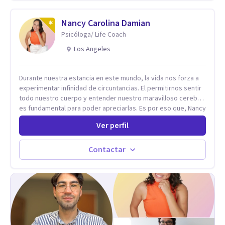
persona en constante formación, actualmente curso
seminarios, una especialización en psicoanálisis y también
investigo. Siempre en la búsqueda de ser un mejor
Nancy Carolina Damian
profesional.
Psicóloga/ Life Coach
Los Angeles
Durante nuestra estancia en este mundo, la vida nos forza a
experimentar infinidad de circuntancias. El permitirnos sentir
todo nuestro cuerpo y entender nuestro maravilloso cerebro,
es fundamental para poder apreciarlas. Es por eso que, Nancy
Damian esta dispuesta a brindarte una mano amiga atravez de
Ver perfil
herramientas fundamentales para crecer y fortalecer tu
mente, alma y SER. El cómo percibimos y manejamos
nuestros diarios sucesos es el detonator que nos lleva al
Contactar
resultado de efectos impactantes que se nos quedaran
memorables. Ayudar a otros seres humanos a disfrutar de la
hermosa vida que hay, es mi placer y deleite ya que ser FELIZ
es derecho de toda la GENTE.