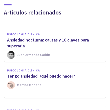
beneficios)
Artículos relacionados
Nahum Montagud Rubio
PSICOLOGÍA CLÍNICA
Ansiedad nocturna: causas y 10 claves para
superarla
Juan Armando Corbin
PSICOLOGÍA CLÍNICA
PSICOLOGÍA CLÍNICA
Miedo a dormir (hipnofobia):
Tengo ansiedad: ¿qué puedo hacer?
causas, síntomas y tratamiento
Merche Moriana
Juan Armando Corbin