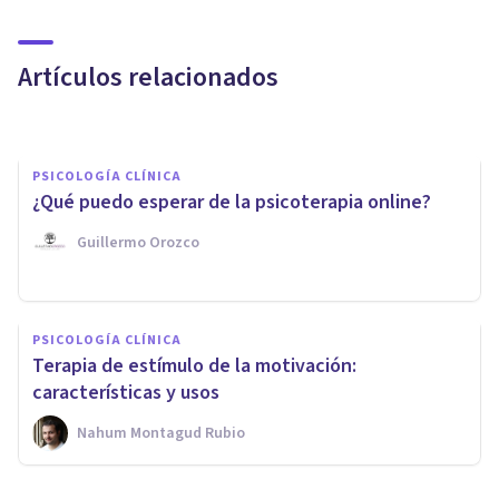
PSICOLOGÍA CLÍNICA
¿Es para mí la terapia EMDR?
Artículos relacionados
Psicoalmería
PSICOLOGÍA CLÍNICA
¿Qué puedo esperar de la psicoterapia online?
Guillermo Orozco
PSICOLOGÍA CLÍNICA
Tratamiento de la adicción a la
PSICOLOGÍA CLÍNICA
cocaína en Sevilla: las 5
Terapia de estímulo de la motivación:
mejores clínicas
características y usos
Nahum Montagud Rubio
Xavier Molina