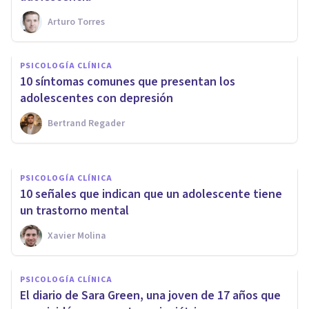
Arturo Torres
PSICOLOGÍA CLÍNICA
Variables para entender las
PSICOLOGÍA CLÍNICA
autolesiones en los
​10 síntomas comunes que presentan los
adolescentes
adolescentes con depresión
Bertrand Regader
Maria Dolors Mas Delblanch
PSICOLOGÍA CLÍNICA
10 señales que indican que un adolescente tiene
un trastorno mental
Xavier Molina
PSICOLOGÍA CLÍNICA
​El diario de Sara Green, una joven de 17 años que