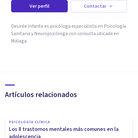
Ver perfil
Contactar
Desirée Infante es psicóloga especialista en Psicología
Sanitaria y Neuropsicóloga con consulta ubicada en
Málaga.
PSICOLOGÍA CLÍNICA
La influencia del abuso sexual
infantil en los casos de suicidio
adolescente
Artículos relacionados
Nuria Guzmán Ramírez
PSICOLOGÍA CLÍNICA
Los 8 trastornos mentales más comunes en la
adolescencia