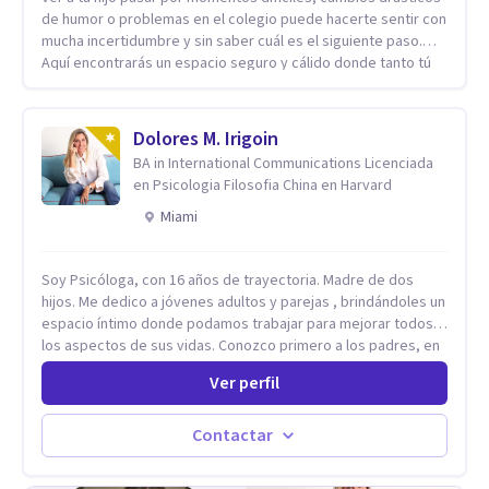
de humor o problemas en el colegio puede hacerte sentir con
mucha incertidumbre y sin saber cuál es el siguiente paso.
Aquí encontrarás un espacio seguro y cálido donde tanto tú
como tus hijos se sentirán realmente escuchados,
comprendidos y apoyados para recuperar la tranquilidad en
casa. Me especializo en guiar a familias a través de
Dolores M. Irigoin
herramientas prácticas y dinámicas adaptadas a la edad de
BA in International Communications Licenciada
cada menor, dejando de lado las etiquetas y los tecnicismos.
en Psicologia Filosofia China en Harvard
Mi forma de trabajar se centra en entender las emociones
que hay detrás del comportamiento, ayudándoles a
Miami
desarrollar la confianza necesaria para superar sus retos y
fortaleciendo la comunicación entre ustedes. Acompaño a
Soy Psicóloga, con 16 años de trayectoria. Madre de dos
niños y adolescentes que están lidiando con la ansiedad, la
hijos. Me dedico a jóvenes adultos y parejas , brindándoles un
timidez, la rebeldía o dificultades escolares, así como a
espacio íntimo donde podamos trabajar para mejorar todos
padres que buscan orientación y pautas claras para educar
los aspectos de sus vidas. Conozco primero a los padres, en
sin perder la paciencia ni el control. Si estás listo para dar el
el caso de niños u adolescentes, para luego seguir la terapia
primer paso hacia una convivencia familiar más armoniosa,
Ver perfil
con sus hijos, apuntalándolos en su futuro personal,
agenda tu sesión y empecemos a trabajar juntos.
universitario y profesional, siempre conteniendo
paralelamente a los padres y brindándoles un espacio de
Contactar
seguridad. Hago terapia de pareja y adultos con método
integrativo. Más información en: intherapy.today