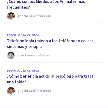
¿Cuáles son los Miedos a los Animales más
Trastorno de Pánico y la Fobia
frecuentes?
Ignacio García Vicente
Natalia Menéndez Martínez
PSICOLOGÍA CLÍNICA
​Telefonofobia (miedo a los teléfonos): causas,
síntomas y terapia
Juan Armando Corbin
PSICOLOGÍA CLÍNICA
¿Cómo beneficia acudir al psicólogo para tratar
una fobia?
Ignacio García Vicente