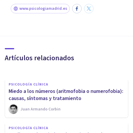
www.psicologiamadrid.es
PSICOLOGÍA CLÍNICA
Miedo a las escaleras
(batmofobia): síntomas,
causas y tratamiento
Artículos relacionados
Juan Armando Corbin
PSICOLOGÍA CLÍNICA
Miedo a los números (aritmofobia o numerofobia):
causas, síntomas y tratamiento
Juan Armando Corbin
PSICOLOGÍA CLÍNICA
PSICOLOGÍA CLÍNICA
Las 4 diferencias entre el