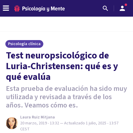
Psicología clínica
Test neuropsicológico de
Luria-Christensen: qué es y
qué evalúa
Esta prueba de evaluación ha sido muy
utilizada y revisada a través de los
años. Veamos cómo es.
Laura Ruiz Mitjana
20 marzo, 2019 - 13:32
— Actualizado
1 julio, 2025 - 13:57
CEST