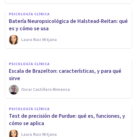
Test de Retención Visual de
PSICOLOGÍA CLÍNICA
Benton: características y modo
Batería Neuropsicológica de Halstead-Reitan: qué
de uso
es y cómo se usa
Laura Ruiz Mitjana
Unai Aso Poza
PSICOLOGÍA CLÍNICA
Escala de Brazelton: características, y para qué
sirve
Oscar Castillero Mimenza
PSICOLOGÍA CLÍNICA
Test de precisión de Purdue: qué es, funciones, y
cómo se aplica
Laura Ruiz Mitjana