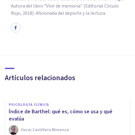
Autora del libro "Vivir de memoria" (Editorial Círculo
Rojo, 2018). Aficionada del deporte y la lectura.
PSICOLOGÍA CLÍNICA
Test de Aprendizaje Verbal de
California: características y
usos
Artículos relacionados
Laura Ruiz Mitjana
PSICOLOGÍA CLÍNICA
Índice de Barthel: qué es, cómo se usa y qué
evalúa
Oscar Castillero Mimenza
PSICOLOGÍA CLÍNICA