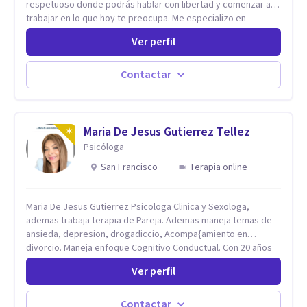
respetuoso donde podrás hablar con libertad y comenzar a
trabajar en lo que hoy te preocupa. Me especializo en
Trastornos de Ansiedad y a lo largo de mi experiencia
Ver perfil
profesional he acompañado a muchas Familias y Parejas con
distintas problemáticas como el manejo del estrés,
Autoestima, Gestión de la Ira, Depresión, Retos en la Crianza,
Contactar
Codependencia, Celos, entre otros. Cuento con más de 12
años de experiencia en el área de la Salud mental y he
trabajado en distintos contextos clínicos con niños,
Adolescentes y Adultos
Maria De Jesus Gutierrez Tellez
Psicóloga
San Francisco
Terapia online
Maria De Jesus Gutierrez Psicologa Clinica y Sexologa,
ademas trabaja terapia de Pareja. Ademas maneja temas de
ansieda, depresion, drogadiccio, Acompa{amiento en
divorcio. Maneja enfoque Cognitivo Conductual. Con 20 años
de experiencia, constantemente capacitandose en las
Ver perfil
diferntes areas de la Salud Mental.
Contactar