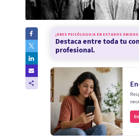
¿ERES PSICÓLOGO/A EN
ESTADOS UNIDOS
Destaca entre toda tu c
profesional.
En
Resp
nece
En