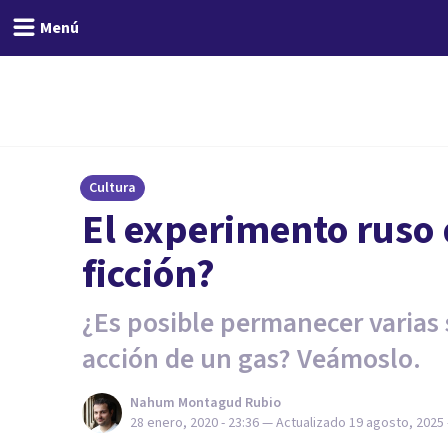
Menú
Cultura
El experimento ruso 
ficción?
¿Es posible permanecer varias 
acción de un gas? Veámoslo.
Nahum Montagud Rubio
28 enero, 2020 - 23:36
— Actualizado
19 agosto, 2025 