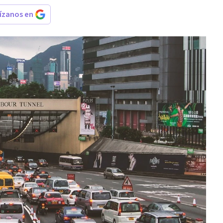
rízanos en