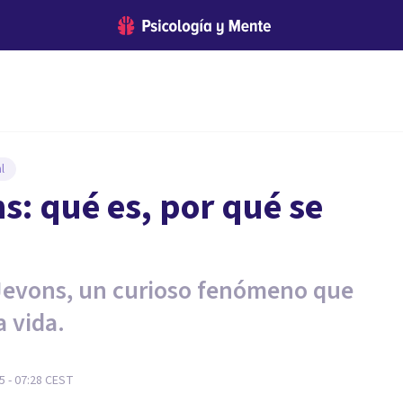
l
s: qué es, por qué se
 Jevons, un curioso fenómeno que
 vida.
 - 07:28
CEST