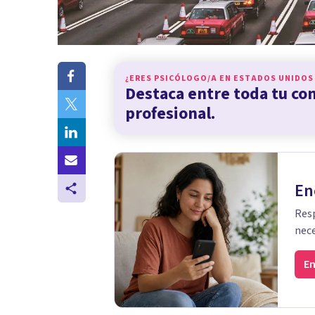
¿ERES PSICÓLOGO/A EN
ESTADOS UNIDOS
Destaca entre toda tu c
profesional.
En
Resp
nece
En