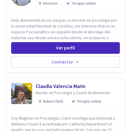
Houston
Terapia online
Hola, Bienvenido/a! soy Gaspar, Licenciado en psicología por
la Universidad Nacional de Cordoba, me interesa ofrecer un
espacio Psicoanalítico en español donde el abordaje del
malestar sea desde una escucha atenta, sin prejuicios y
rescatando lo singular de cada caso, sin caer en etiquetas.
Ver perfil
Considero que todas las personas en algún momento pueden
sufrir y cada una por cuestiones particulares, es en mi
espacio donde se le dará un lugar a esas cuestiones
Contactar
singulares de cada uno, para luego generar cambios. Soy una
persona en constante formación, actualmente curso
seminarios, una especialización en psicoanálisis y también
investigo. Siempre en la búsqueda de ser un mejor
Claudia Valencia Marin
profesional.
Master en Psicología y Coach de Bienestar
Bakersfield
Terapia online
Soy Magíster en Psicología, Coach ontológica profesional y
Wellness Coach II acreditada por California Department of
Health Care Access and Information (HCAi). Con más de 15