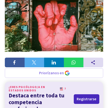
Priorízanos en
¿ERES PSICÓLOGO/A EN
?
ESTADOS UNIDOS
Destaca entre toda tu
Registrarse
competencia