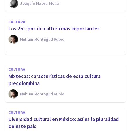
Joaquín Mateu-Mollá
CULTURA
CULTURA
Antropología cultural: qué es y
Los 25 tipos de cultura más importantes
cómo estudia al ser humano
Nahum Montagud Rubio
Nahum Montagud Rubio
CULTURA
Mixtecas: características de esta cultura
precolombina
Nahum Montagud Rubio
CULTURA
Diversidad cultural en México: así es la pluralidad
de este país