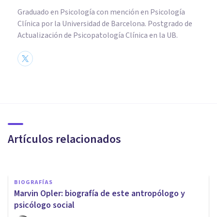
Graduado en Psicología con mención en Psicología
Clínica por la Universidad de Barcelona. Postgrado de
Actualización de Psicopatología Clínica en la UB.
CULTURA
Edad del Hierro:
características de esta etapa
de la Prehistoria
Artículos relacionados
Nahum Montagud Rubio
BIOGRAFÍAS
Marvin Opler: biografía de este antropólogo y
psicólogo social