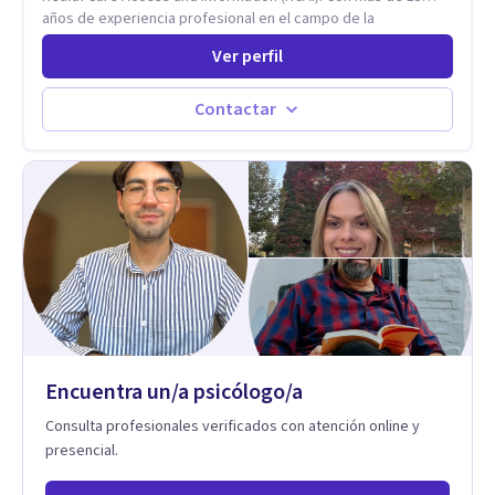
años de experiencia profesional en el campo de la
Neurociencia del Bienestar y Liderazgo estratégico; bilingüe
Ver perfil
(español e inglés), con un enfoque holístico, integrativo
(cuerpo, mente y espíritu) y multicultural.
Contactar
Encuentra un/a psicólogo/a
Consulta profesionales verificados con atención online y
presencial.