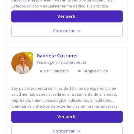
Desarrollé mi profesión en varios centros de Argentina y
Estados Unidos y actualmente me dedico a la práctica
privada. Utilizo terapias cognitivas conductuales basadas en
Ver perfil
evidencia científica con comprobados resultados. Los
objetivos terapéuticos están centrados en brindar
herramientas concretas para el cambio, que permitan
Contactar
desarrollar nuevas habilidades y estrategias basadas en la
salud y calidad de vida.
Gabriele Cotronei
Psicologo y Psicoterapeuta
San Francisco
Terapia online
Soy psicoterapeuta con más de 10 años de experiencia en
salud mental, especializada en el tratamiento de ansiedad,
depresión, trauma psicológico, adicciones, dificultades
identitarias y efectos de experiencias tempranas adversas.
Ofrezco un espacio terapéutico seguro, confidencial y
Ver perfil
profundamente humano, donde el dolor emocional puede
transformarse en autoconocimiento, regulación emocional y
bienestar. Trabajo desde un enfoque integrativo que combina
Contactar