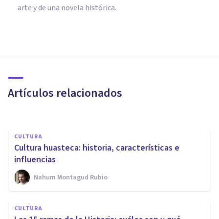
arte y de una novela histórica.
FRASES Y REFLEXIONES
Las 31 mejores frases de Noam
Chomsky
Artículos relacionados
Bertrand Regader
CULTURA
Cultura huasteca: historia, características e
influencias
Nahum Montagud Rubio
PSICOLOGÍA EDUCATIVA Y DEL DESARROLLO
¿Qué es la Educación Popular?
CULTURA
Concepto y aplicaciones