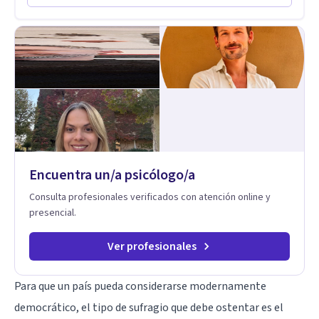
psicoanálisis, terapia somática y de trauma, psicología
corporal, Mentalization Based Therapy (MBT), hipnoterapia y
respiración neurodinámica, integrando actualmente la
Psicología Analítica Junguiana. Mi abordaje también incorpora
perspectivas interculturales, ecopsicología y el trabajo
simbólico con el inconsciente, entendiendo que cada
proceso terapéutico es único y requiere una mirada
personalizada.
Encuentra un/a psicólogo/a
Consulta profesionales verificados con atención online y
presencial.
Ver profesionales
Para que un país pueda considerarse modernamente
democrático, el tipo de sufragio que debe ostentar es el