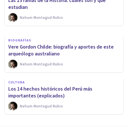
Las 15 ramas de la Historia: cuáles son y qué
prácticas
estudian
Nahum Montagud Rubio
Grecia Guzmán Martínez
BIOGRAFÍAS
Vere Gordon Childe: biografía y aportes de este
arqueólogo australiano
Nahum Montagud Rubio
CULTURA
Los 14 hechos históricos del Perú más
importantes (explicados)
Nahum Montagud Rubio